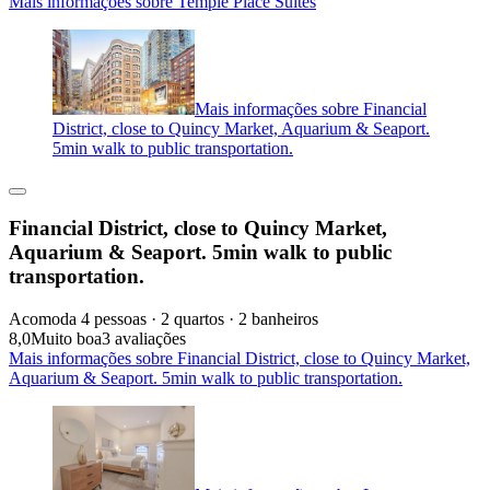
Mais informações sobre Temple Place Suites
Mais informações sobre Financial
District, close to Quincy Market, Aquarium & Seaport.
5min walk to public transportation.
Financial District, close to Quincy Market,
Aquarium & Seaport. 5min walk to public
transportation.
Acomoda 4 pessoas · 2 quartos · 2 banheiros
8,0
Muito boa
3 avaliações
Mais informações sobre Financial District, close to Quincy Market,
Aquarium & Seaport. 5min walk to public transportation.