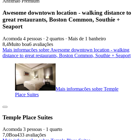
Anfitrião Premium
Awesome downtown location - walking distance to
great restaurants, Boston Common, Southie +
Seaport
Acomoda 4 pessoas · 2 quartos · Mais de 1 banheiro
8,4
Muito boa
6 avaliações
Mais informações sobre Awesome downtown location - walking
distance to great restaurants, Boston Common, Southie + Seaport
Mais informações sobre Temple
Place Suites
Temple Place Suites
Acomoda 3 pessoas · 1 quarto
7,0
Boa
433 avaliações