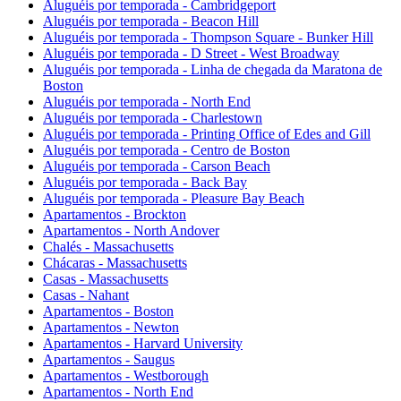
Aluguéis por temporada - Cambridgeport
Aluguéis por temporada - Beacon Hill
Aluguéis por temporada - Thompson Square - Bunker Hill
Aluguéis por temporada - D Street - West Broadway
Aluguéis por temporada - Linha de chegada da Maratona de
Boston
Aluguéis por temporada - North End
Aluguéis por temporada - Charlestown
Aluguéis por temporada - Printing Office of Edes and Gill
Aluguéis por temporada - Centro de Boston
Aluguéis por temporada - Carson Beach
Aluguéis por temporada - Back Bay
Aluguéis por temporada - Pleasure Bay Beach
Apartamentos - Brockton
Apartamentos - North Andover
Chalés - Massachusetts
Chácaras - Massachusetts
Casas - Massachusetts
Casas - Nahant
Apartamentos - Boston
Apartamentos - Newton
Apartamentos - Harvard University
Apartamentos - Saugus
Apartamentos - Westborough
Apartamentos - North End