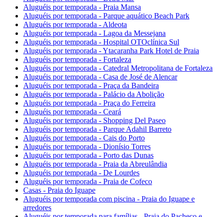
Aluguéis por temporada - Praia Mansa
Aluguéis por temporada - Parque aquático Beach Park
Aluguéis por temporada - Aldeota
Aluguéis por temporada - Lagoa da Messejana
Aluguéis por temporada - Hospital OTOclínica Sul
Aluguéis por temporada - Ytacaranha Park Hotel de Praia
Aluguéis por temporada - Fortaleza
Aluguéis por temporada - Catedral Metropolitana de Fortaleza
Aluguéis por temporada - Casa de José de Alencar
Aluguéis por temporada - Praça da Bandeira
Aluguéis por temporada - Palácio da Abolição
Aluguéis por temporada - Praça do Ferreira
Aluguéis por temporada - Ceará
Aluguéis por temporada - Shopping Del Paseo
Aluguéis por temporada - Parque Adahil Barreto
Aluguéis por temporada - Cais do Porto
Aluguéis por temporada - Dionísio Torres
Aluguéis por temporada - Porto das Dunas
Aluguéis por temporada - Praia da Abreulândia
Aluguéis por temporada - De Lourdes
Aluguéis por temporada - Praia de Cofeco
Casas - Praia do Iguape
Aluguéis por temporada com piscina - Praia do Iguape e
arredores
Aluguéis por temporada para famílias - Praia do Pacheco e