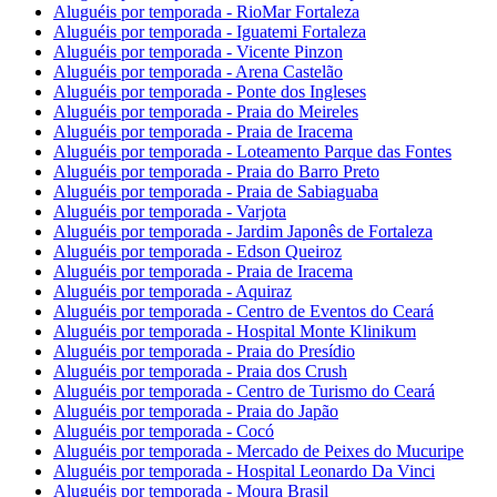
Aluguéis por temporada - RioMar Fortaleza
Aluguéis por temporada - Iguatemi Fortaleza
Aluguéis por temporada - Vicente Pinzon
Aluguéis por temporada - Arena Castelão
Aluguéis por temporada - Ponte dos Ingleses
Aluguéis por temporada - Praia do Meireles
Aluguéis por temporada - Praia de Iracema
Aluguéis por temporada - Loteamento Parque das Fontes
Aluguéis por temporada - Praia do Barro Preto
Aluguéis por temporada - Praia de Sabiaguaba
Aluguéis por temporada - Varjota
Aluguéis por temporada - Jardim Japonês de Fortaleza
Aluguéis por temporada - Edson Queiroz
Aluguéis por temporada - Praia de Iracema
Aluguéis por temporada - Aquiraz
Aluguéis por temporada - Centro de Eventos do Ceará
Aluguéis por temporada - Hospital Monte Klinikum
Aluguéis por temporada - Praia do Presídio
Aluguéis por temporada - Praia dos Crush
Aluguéis por temporada - Centro de Turismo do Ceará
Aluguéis por temporada - Praia do Japão
Aluguéis por temporada - Cocó
Aluguéis por temporada - Mercado de Peixes do Mucuripe
Aluguéis por temporada - Hospital Leonardo Da Vinci
Aluguéis por temporada - Moura Brasil