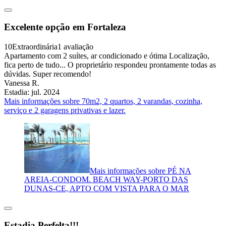
Excelente opção em Fortaleza
10
Extraordinária
1 avaliação
Apartamento com 2 suítes, ar condicionado e ótima Localização,
fica perto de tudo... O proprietário respondeu prontamente todas as
dúvidas. Super recomendo!
Vanessa R.
Estadia: jul. 2024
Mais informações sobre 70m2, 2 quartos, 2 varandas, cozinha,
serviço e 2 garagens privativas e lazer.
Mais informações sobre PÉ NA
AREIA-CONDOM. BEACH WAY-PORTO DAS
DUNAS-CE, APTO COM VISTA PARA O MAR
Estadia Perfelta!!!