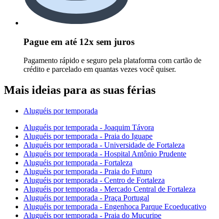
Pague em até 12x sem juros
Pagamento rápido e seguro pela plataforma com cartão de
crédito e parcelado em quantas vezes você quiser.
Mais ideias para as suas férias
Aluguéis por temporada
Aluguéis por temporada - Joaquim Távora
Aluguéis por temporada - Praia do Iguape
Aluguéis por temporada - Universidade de Fortaleza
Aluguéis por temporada - Hospital Antônio Prudente
Aluguéis por temporada - Fortaleza
Aluguéis por temporada - Praia do Futuro
Aluguéis por temporada - Centro de Fortaleza
Aluguéis por temporada - Mercado Central de Fortaleza
Aluguéis por temporada - Praça Portugal
Aluguéis por temporada - Engenhoca Parque Ecoeducativo
Aluguéis por temporada - Praia do Mucuripe