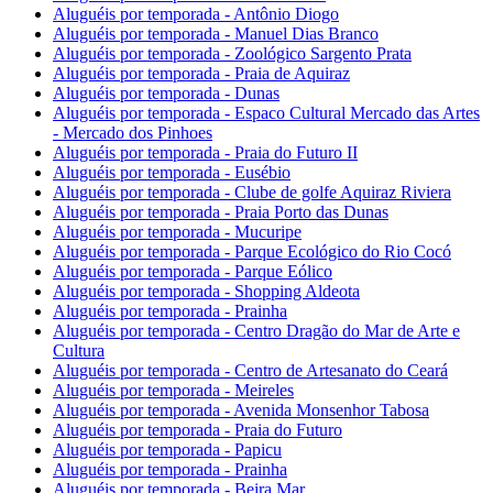
Aluguéis por temporada - Antônio Diogo
Aluguéis por temporada - Manuel Dias Branco
Aluguéis por temporada - Zoológico Sargento Prata
Aluguéis por temporada - Praia de Aquiraz
Aluguéis por temporada - Dunas
Aluguéis por temporada - Espaco Cultural Mercado das Artes
- Mercado dos Pinhoes
Aluguéis por temporada - Praia do Futuro II
Aluguéis por temporada - Eusébio
Aluguéis por temporada - Clube de golfe Aquiraz Riviera
Aluguéis por temporada - Praia Porto das Dunas
Aluguéis por temporada - Mucuripe
Aluguéis por temporada - Parque Ecológico do Rio Cocó
Aluguéis por temporada - Parque Eólico
Aluguéis por temporada - Shopping Aldeota
Aluguéis por temporada - Prainha
Aluguéis por temporada - Centro Dragão do Mar de Arte e
Cultura
Aluguéis por temporada - Centro de Artesanato do Ceará
Aluguéis por temporada - Meireles
Aluguéis por temporada - Avenida Monsenhor Tabosa
Aluguéis por temporada - Praia do Futuro
Aluguéis por temporada - Papicu
Aluguéis por temporada - Prainha
Aluguéis por temporada - Beira Mar