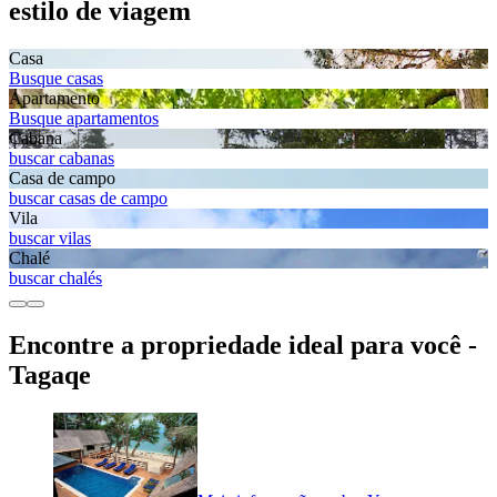
estilo de viagem
Casa
Busque casas
Apartamento
Busque apartamentos
Cabana
buscar cabanas
Casa de campo
buscar casas de campo
Vila
buscar vilas
Chalé
buscar chalés
Encontre a propriedade ideal para você -
Tagaqe