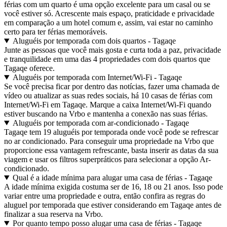
férias com um quarto é uma opção excelente para um casal ou se
você estiver só. Acrescente mais espaço, praticidade e privacidade
em comparação a um hotel comum e, assim, vai estar no caminho
certo para ter férias memoráveis.
Aluguéis por temporada com dois quartos - Tagaqe
Junte as pessoas que você mais gosta e curta toda a paz, privacidade
e tranquilidade em uma das 4 propriedades com dois quartos que
Tagaqe oferece.
Aluguéis por temporada com Internet/Wi-Fi - Tagaqe
Se você precisa ficar por dentro das notícias, fazer uma chamada de
vídeo ou atualizar as suas redes sociais, há 10 casas de férias com
Internet/Wi-Fi em Tagaqe. Marque a caixa Internet/Wi-Fi quando
estiver buscando na Vrbo e mantenha a conexão nas suas férias.
Aluguéis por temporada com ar-condicionado - Tagaqe
Tagaqe tem 19 aluguéis por temporada onde você pode se refrescar
no ar condicionado. Para conseguir uma propriedade na Vrbo que
proporcione essa vantagem refrescante, basta inserir as datas da sua
viagem e usar os filtros superpráticos para selecionar a opção Ar-
condicionado.
Qual é a idade mínima para alugar uma casa de férias - Tagaqe
A idade mínima exigida costuma ser de 16, 18 ou 21 anos. Isso pode
variar entre uma propriedade e outra, então confira as regras do
aluguel por temporada que estiver considerando em Tagaqe antes de
finalizar a sua reserva na Vrbo.
Por quanto tempo posso alugar uma casa de férias - Tagaqe