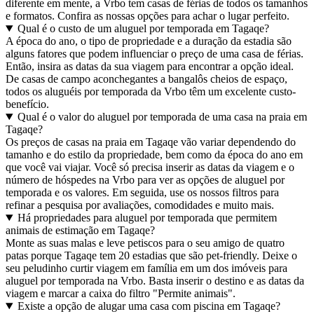
diferente em mente, a Vrbo tem casas de férias de todos os tamanhos
e formatos. Confira as nossas opções para achar o lugar perfeito.
Qual é o custo de um aluguel por temporada em Tagaqe?
A época do ano, o tipo de propriedade e a duração da estadia são
alguns fatores que podem influenciar o preço de uma casa de férias.
Então, insira as datas da sua viagem para encontrar a opção ideal.
De casas de campo aconchegantes a bangalôs cheios de espaço,
todos os aluguéis por temporada da Vrbo têm um excelente custo-
benefício.
Qual é o valor do aluguel por temporada de uma casa na praia em
Tagaqe?
Os preços de casas na praia em Tagaqe vão variar dependendo do
tamanho e do estilo da propriedade, bem como da época do ano em
que você vai viajar. Você só precisa inserir as datas da viagem e o
número de hóspedes na Vrbo para ver as opções de aluguel por
temporada e os valores. Em seguida, use os nossos filtros para
refinar a pesquisa por avaliações, comodidades e muito mais.
Há propriedades para aluguel por temporada que permitem
animais de estimação em Tagaqe?
Monte as suas malas e leve petiscos para o seu amigo de quatro
patas porque Tagaqe tem 20 estadias que são pet-friendly. Deixe o
seu peludinho curtir viagem em família em um dos imóveis para
aluguel por temporada na Vrbo. Basta inserir o destino e as datas da
viagem e marcar a caixa do filtro "Permite animais".
Existe a opção de alugar uma casa com piscina em Tagaqe?