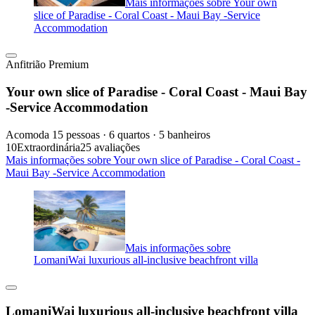
Mais informações sobre Your own
slice of Paradise - Coral Coast - Maui Bay -Service
Accommodation
Anfitrião Premium
Your own slice of Paradise - Coral Coast - Maui Bay
-Service Accommodation
Acomoda 15 pessoas · 6 quartos · 5 banheiros
10
Extraordinária
25 avaliações
Mais informações sobre Your own slice of Paradise - Coral Coast -
Maui Bay -Service Accommodation
Mais informações sobre
LomaniWai luxurious all-inclusive beachfront villa
LomaniWai luxurious all-inclusive beachfront villa