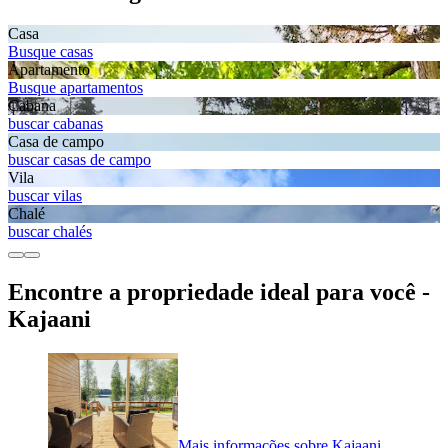
Casa
Busque casas
Apartamento
Busque apartamentos
Cabana
buscar cabanas
Casa de campo
buscar casas de campo
Vila
buscar vilas
Chalé
buscar chalés
Encontre a propriedade ideal para você -
Kajaani
Mais informações sobre Kajaani