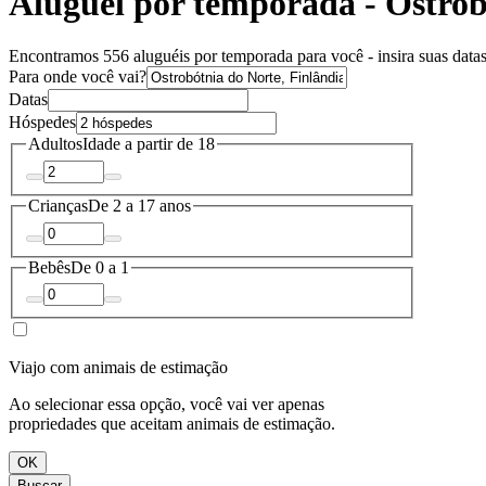
Aluguel por temporada - Ostrob
Encontramos 556 aluguéis por temporada para você - insira suas datas
Para onde você vai?
Datas
Hóspedes
Adultos
Idade a partir de 18
Crianças
De 2 a 17 anos
Bebês
De 0 a 1
Viajo com animais de estimação
Ao selecionar essa opção, você vai ver apenas
propriedades que aceitam animais de estimação.
OK
Buscar