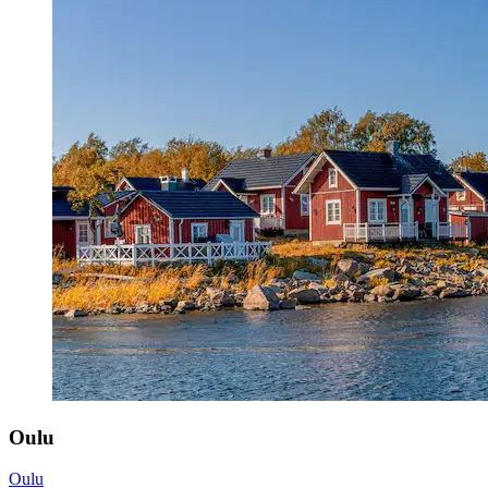
Oulu
Oulu