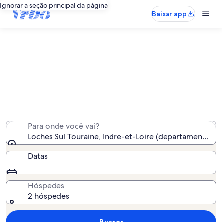
Ignorar a seção principal da página
Baixar app
Aluguel por temporada - Loches
Sul Touraine
Encontramos 1.460 aluguéis por temporada para você -
insira suas datas para ver a disponibilidade
Para onde você vai?
Loches Sul Touraine, Indre-et-Loire (departamento), F
Datas
Hóspedes
2 hóspedes
Buscar