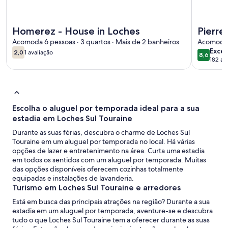
Mais informações sobre Homerez - House in Loches
Mais info
Homerez - House in Loches
Pierre
Acomoda 6 pessoas · 3 quartos · Mais de 2 banheiros
Moulin
Acomoda 4
exce
Exce
2,0
1 avaliação
8,6
2,0 de 10
(1
8,6 de 1
182 av
(182
avaliação)
avali
Escolha o aluguel por temporada ideal para a sua
estadia em Loches Sul Touraine
Durante as suas férias, descubra o charme de Loches Sul
Touraine em um aluguel por temporada no local. Há várias
opções de lazer e entretenimento na área. Curta uma estadia
em todos os sentidos com um aluguel por temporada. Muitas
das opções disponíveis oferecem cozinhas totalmente
equipadas e instalações de lavanderia.
Turismo em Loches Sul Touraine e arredores
Está em busca das principais atrações na região? Durante a sua
estadia em um aluguel por temporada, aventure-se e descubra
tudo o que Loches Sul Touraine tem a oferecer durante as suas