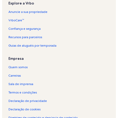
Aluguéis por temporada - Montrichard Val de Cher
Explore a Vrbo
Anuncie a sua propriedade
VrboCare™
Confiança e segurança
Recursos para parceiros
Guias de aluguéis por temporada
Empresa
Quem somos
Carreiras
Sala de imprensa
Termos e condições
Declaração de privacidade
Declaração de cookies
Diretrizes de conteúdo e denúncia de conteúdo