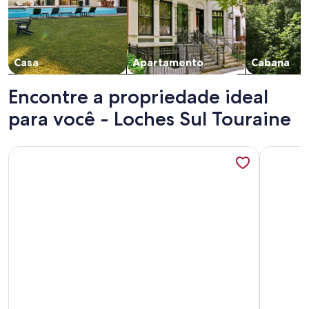
Casa
Apartamento
Cabana
Encontre a propriedade ideal
para você - Loches Sul Touraine
Mais informações sobre Homerez - House in Loches
Mais info