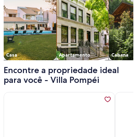
Casa
Apartamento
Cabana
Encontre a propriedade ideal
para você - Villa Pompéi
Mais informações sobre House 120 m² in Vigy
Mais inf