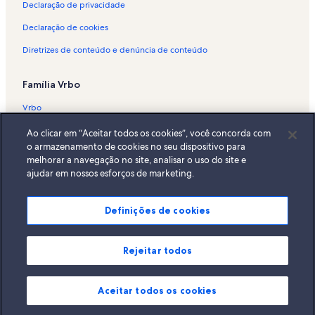
Declaração de privacidade
Aluguéis por temporada - Plantières Queuleu
Declaração de cookies
Aluguéis por temporada - Marsilly
Diretrizes de conteúdo e denúncia de conteúdo
Aluguéis por temporada - Hayange
Família Vrbo
Vrbo
Abritel.fr
Ao clicar em “Aceitar todos os cookies”, você concorda com
o armazenamento de cookies no seu dispositivo para
FeWo-direkt.de
melhorar a navegação no site, analisar o uso do site e
ajudar em nossos esforços de marketing.
Bookabach.co.nz
Stayz.com.au
Definições de cookies
© 2026 Vrbo, uma empresa do Expedia Group. Todos os direitos
reservados. Vrbo e o logotipo da Vrbo são marcas comerciais ou marcas
registradas da HomeAway.com, Inc.
Rejeitar todos
Aceitar todos os cookies