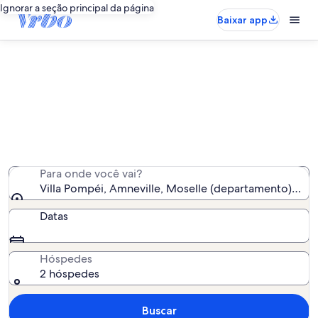
Ignorar a seção principal da página
Baixar app
Aluguéis por temporada perto de
Villa Pompéi
Encontramos 285 aluguéis por temporada para você -
insira suas datas para ver a disponibilidade
Para onde você vai?
Villa Pompéi, Amneville, Moselle (departamento), Fra
Datas
Hóspedes
2 hóspedes
Buscar