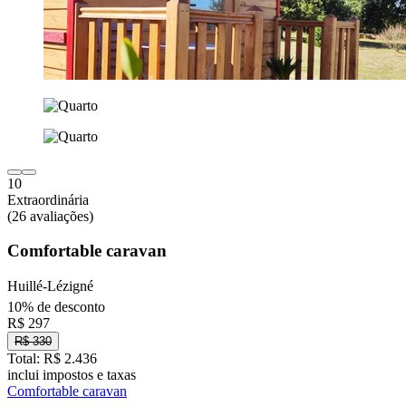
10
Extraordinária
(26 avaliações)
Comfortable caravan
Huillé-Lézigné
10% de desconto
R$ 297
R$ 330
Total: R$ 2.436
inclui impostos e taxas
Comfortable caravan