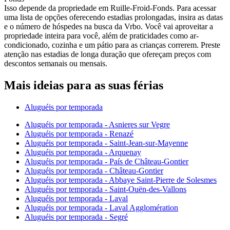
Isso depende da propriedade em Ruille-Froid-Fonds. Para acessar
uma lista de opções oferecendo estadias prolongadas, insira as datas
e o número de hóspedes na busca da Vrbo. Você vai aproveitar a
propriedade inteira para você, além de praticidades como ar-
condicionado, cozinha e um pátio para as crianças correrem. Preste
atenção nas estadias de longa duração que ofereçam preços com
descontos semanais ou mensais.
Mais ideias para as suas férias
Aluguéis por temporada
Aluguéis por temporada - Asnieres sur Vegre
Aluguéis por temporada - Renazé
Aluguéis por temporada - Saint-Jean-sur-Mayenne
Aluguéis por temporada - Arquenay
Aluguéis por temporada - País de Château-Gontier
Aluguéis por temporada - Château-Gontier
Aluguéis por temporada - Abbaye Saint-Pierre de Solesmes
Aluguéis por temporada - Saint-Ouën-des-Vallons
Aluguéis por temporada - Laval
Aluguéis por temporada - Laval Agglomération
Aluguéis por temporada - Segré