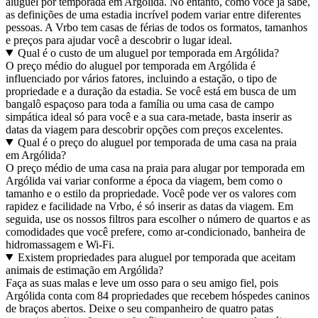
aluguel por temporada em Argólida. No entanto, como você já sabe,
as definições de uma estadia incrível podem variar entre diferentes
pessoas. A Vrbo tem casas de férias de todos os formatos, tamanhos
e preços para ajudar você a descobrir o lugar ideal.
Qual é o custo de um aluguel por temporada em Argólida?
O preço médio do aluguel por temporada em Argólida é
influenciado por vários fatores, incluindo a estação, o tipo de
propriedade e a duração da estadia. Se você está em busca de um
bangalô espaçoso para toda a família ou uma casa de campo
simpática ideal só para você e a sua cara-metade, basta inserir as
datas da viagem para descobrir opções com preços excelentes.
Qual é o preço do aluguel por temporada de uma casa na praia
em Argólida?
O preço médio de uma casa na praia para alugar por temporada em
Argólida vai variar conforme a época da viagem, bem como o
tamanho e o estilo da propriedade. Você pode ver os valores com
rapidez e facilidade na Vrbo, é só inserir as datas da viagem. Em
seguida, use os nossos filtros para escolher o número de quartos e as
comodidades que você prefere, como ar-condicionado, banheira de
hidromassagem e Wi-Fi.
Existem propriedades para aluguel por temporada que aceitam
animais de estimação em Argólida?
Faça as suas malas e leve um osso para o seu amigo fiel, pois
Argólida conta com 84 propriedades que recebem hóspedes caninos
de braços abertos. Deixe o seu companheiro de quatro patas