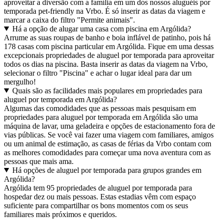
aproveitar a diversão com a família em um dos nossos aluguéis por
temporada pet-friendly na Vrbo. É só inserir as datas da viagem e
marcar a caixa do filtro "Permite animais".
Há a opção de alugar uma casa com piscina em Argólida?
Arrume as suas roupas de banho e boia inflável de patinho, pois há
178 casas com piscina particular em Argólida. Fique em uma dessas
excepcionais propriedades de aluguel por temporada para aproveitar
todos os dias na piscina. Basta inserir as datas da viagem na Vrbo,
selecionar o filtro "Piscina" e achar o lugar ideal para dar um
mergulho!
Quais são as facilidades mais populares em propriedades para
aluguel por temporada em Argólida?
Algumas das comodidades que as pessoas mais pesquisam em
propriedades para aluguel por temporada em Argólida são uma
máquina de lavar, uma geladeira e opções de estacionamento fora de
vias públicas. Se você vai fazer uma viagem com familiares, amigos
ou um animal de estimação, as casas de férias da Vrbo contam com
as melhores comodidades para começar uma nova aventura com as
pessoas que mais ama.
Há opções de aluguel por temporada para grupos grandes em
Argólida?
Argólida tem 95 propriedades de aluguel por temporada para
hospedar dez ou mais pessoas. Estas estadias vêm com espaço
suficiente para compartilhar os bons momentos com os seus
familiares mais próximos e queridos.