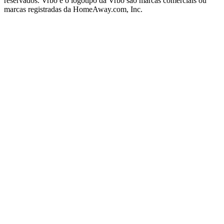
reservados. Vrbo e o logotipo da Vrbo são marcas comerciais ou
marcas registradas da HomeAway.com, Inc.