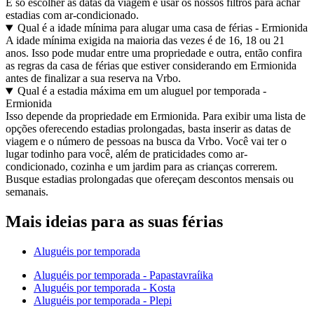
É só escolher as datas da viagem e usar os nossos filtros para achar
estadias com ar-condicionado.
Qual é a idade mínima para alugar uma casa de férias - Ermionida
A idade mínima exigida na maioria das vezes é de 16, 18 ou 21
anos. Isso pode mudar entre uma propriedade e outra, então confira
as regras da casa de férias que estiver considerando em Ermionida
antes de finalizar a sua reserva na Vrbo.
Qual é a estadia máxima em um aluguel por temporada -
Ermionida
Isso depende da propriedade em Ermionida. Para exibir uma lista de
opções oferecendo estadias prolongadas, basta inserir as datas de
viagem e o número de pessoas na busca da Vrbo. Você vai ter o
lugar todinho para você, além de praticidades como ar-
condicionado, cozinha e um jardim para as crianças correrem.
Busque estadias prolongadas que ofereçam descontos mensais ou
semanais.
Mais ideias para as suas férias
Aluguéis por temporada
Aluguéis por temporada - Papastavraíika
Aluguéis por temporada - Kosta
Aluguéis por temporada - Plepi