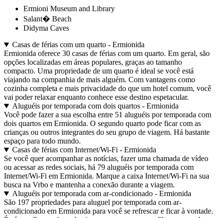
Ermioni Museum and Library
Salant� Beach
Didyma Caves
Casas de férias com um quarto - Ermionida
Ermionida oferece 30 casas de férias com um quarto. Em geral, são
opções localizadas em áreas populares, graças ao tamanho
compacto. Uma propriedade de um quarto é ideal se você está
viajando na companhia de mais alguém. Com vantagens como
cozinha completa e mais privacidade do que um hotel comum, você
vai poder relaxar enquanto conhece esse destino espetacular.
Aluguéis por temporada com dois quartos - Ermionida
Você pode fazer a sua escolha entre 51 aluguéis por temporada com
dois quartos em Ermionida. O segundo quarto pode ficar com as
crianças ou outros integrantes do seu grupo de viagem. Há bastante
espaço para todo mundo.
Casas de férias com Internet/Wi-Fi - Ermionida
Se você quer acompanhar as notícias, fazer uma chamada de vídeo
ou acessar as redes sociais, há 79 aluguéis por temporada com
Internet/Wi-Fi em Ermionida. Marque a caixa Internet/Wi-Fi na sua
busca na Vrbo e mantenha a conexão durante a viagem.
Aluguéis por temporada com ar-condicionado - Ermionida
São 197 propriedades para aluguel por temporada com ar-
condicionado em Ermionida para você se refrescar e ficar à vontade.