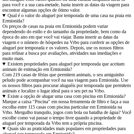
para você e a sua cara-metade, basta inserir as datas da viagem para
encontrar algumas opções de ótimo valor.
Qual é o valor do aluguel por temporada de uma casa na praia em
Ermionida?
Os preços de casas na praia em Ermionida podem variar
dependendo do estilo e do tamanho da propriedade, bem como da
época do ano em que você vai viajar. Basta inserir as datas da
viagem e o número de hóspedes na Vrbo para conferir as opções de
aluguel por temporada e os valores. Depois, use os nossos filtros
para refinar a busca por avaliações, atividades nas imediações e
muito mais.
Existem propriedades para aluguel por temporada que aceitam
animais de estimação em Ermionida?
Com 219 casas de férias que permitem animais, o seu amiguinho
peludo pode acompanhar você na sua viagem para Ermionida. Use
os nossos filtros para procurar aluguéis por temporada que permitem
animais e localize o lugar ideal para o seu pet na Vrbo.
Existe a opção de alugar uma casa com piscina em Ermionida?
Marque a caixa "Piscina" em nossa ferramenta de filtro e faça a sua
escolha entre 115 casas com piscina particular em Ermionida na
Vrbo. Mergulho tranquilo, jogos com bola ou batalha de água? Você
escolhe como vai passar o tempo livre quando a propriedade de
aluguel por temporada da Vrbo tem a própria piscina.
Quais são as praticidades mais populares em propriedades para
aluguel por temporada em Ermionida?