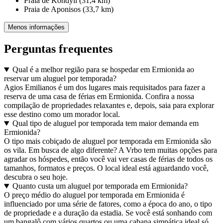
Praia de Kondyli (31,4 km)
Praia de Aponisos (33,7 km)
Menos informações
Perguntas frequentes
Qual é a melhor região para se hospedar em Ermionida ao
reservar um aluguel por temporada?
Agios Emilianos é um dos lugares mais requisitados para fazer a
reserva de uma casa de férias em Ermionida. Confira a nossa
compilação de propriedades relaxantes e, depois, saia para explorar
esse destino como um morador local.
Qual tipo de aluguel por temporada tem maior demanda em
Ermionida?
O tipo mais cobiçado de aluguel por temporada em Ermionida são
os vila. Em busca de algo diferente? A Vrbo tem muitas opções para
agradar os hóspedes, então você vai ver casas de férias de todos os
tamanhos, formatos e preços. O local ideal está aguardando você,
descubra o seu hoje.
Quanto custa um aluguel por temporada em Ermionida?
O preço médio do aluguel por temporada em Ermionida é
influenciado por uma série de fatores, como a época do ano, o tipo
de propriedade e a duração da estadia. Se você está sonhando com
um bangalô com vários quartos ou uma cabana simpática ideal só