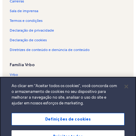
Carreiras
Sala de imprensa
Termos e condições
Declaração de privacidade
Declaração de cookies
Diretrizes de conteúdo e denúncia de conteúdo
Família Vrbo
Vrbo
Abritel.fr
Ao clicar em “Aceitar todos os cookies”, você concorda com
o armazenamento de cookies no seu dispositivo para
FeWo-direkt.de
melhorar a navegação no site, analisar o uso do site e
ajudar em nossos esforços de marketing.
Bookabach.co.nz
Stayz.com.au
Definições de cookies
© 2026 Vrbo, uma empresa do Expedia Group. Todos os direitos
reservados. Vrbo e o logotipo da Vrbo são marcas comerciais ou marcas
registradas da HomeAway.com, Inc.