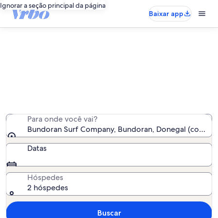
Ignorar a seção principal da página
Baixar app
Aluguéis por temporada perto de
Bundoran Surf Company
Encontramos 124 aluguéis por temporada para você -
insira suas datas para ver a disponibilidade
Para onde você vai?
Bundoran Surf Company, Bundoran, Donegal (condado)
Datas
Hóspedes
2 hóspedes
Buscar