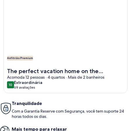
Anfitrião Premium
Mais informações sobre The perfect vacation home on the s
The perfect vacation home on the
spectacular Northwest Coast of Ireland
Acomoda 12 pessoas · 4 quartos · Mais de 2 banheiros
extraordinária
Extraordinária
10
10 de 10
69 avaliações
(69
avaliações)
Tranquilidade
Com a Garantia Reserve com Segurança, você tem suporte 24
horas todos os dias.
Mais tempo para relaxar