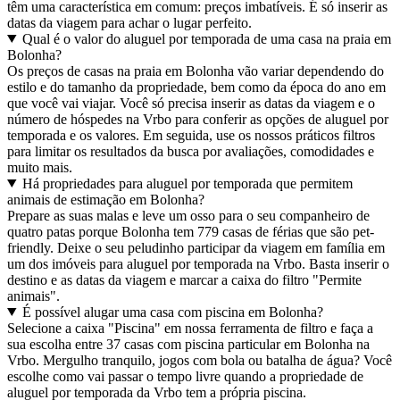
têm uma característica em comum: preços imbatíveis. É só inserir as
datas da viagem para achar o lugar perfeito.
Qual é o valor do aluguel por temporada de uma casa na praia em
Bolonha?
Os preços de casas na praia em Bolonha vão variar dependendo do
estilo e do tamanho da propriedade, bem como da época do ano em
que você vai viajar. Você só precisa inserir as datas da viagem e o
número de hóspedes na Vrbo para conferir as opções de aluguel por
temporada e os valores. Em seguida, use os nossos práticos filtros
para limitar os resultados da busca por avaliações, comodidades e
muito mais.
Há propriedades para aluguel por temporada que permitem
animais de estimação em Bolonha?
Prepare as suas malas e leve um osso para o seu companheiro de
quatro patas porque Bolonha tem 779 casas de férias que são pet-
friendly. Deixe o seu peludinho participar da viagem em família em
um dos imóveis para aluguel por temporada na Vrbo. Basta inserir o
destino e as datas da viagem e marcar a caixa do filtro "Permite
animais".
É possível alugar uma casa com piscina em Bolonha?
Selecione a caixa "Piscina" em nossa ferramenta de filtro e faça a
sua escolha entre 37 casas com piscina particular em Bolonha na
Vrbo. Mergulho tranquilo, jogos com bola ou batalha de água? Você
escolhe como vai passar o tempo livre quando a propriedade de
aluguel por temporada da Vrbo tem a própria piscina.