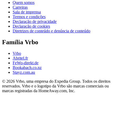
Quem somos
Carreiras
Sala de imprensa
Termos e condições
Declaração de privacidade
Declaração de cookies
Diretrizes de conteúdo e denúncia de conteúdo
Família Vrbo
Vrbo
Abritel.fr
FeWo-direkt.de
Bookabach.co.nz
Stayz.com.au
© 2026 Vrbo, uma empresa do Expedia Group. Todos os direitos
reservados. Vrbo e o logotipo da Vrbo são marcas comerciais ou
marcas registradas da HomeAway.com, Inc.