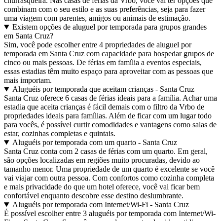
churrasqueira. Nas casas de férias da Vrbo, você vai ter opções que
combinam com o seu estilo e as suas preferências, seja para fazer
uma viagem com parentes, amigos ou animais de estimação.
Existem opções de aluguel por temporada para grupos grandes
em Santa Cruz?
Sim, você pode escolher entre 4 propriedades de aluguel por
temporada em Santa Cruz com capacidade para hospedar grupos de
cinco ou mais pessoas. De férias em família a eventos especiais,
essas estadias têm muito espaço para aproveitar com as pessoas que
mais importam.
Aluguéis por temporada que aceitam crianças - Santa Cruz
Santa Cruz oferece 6 casas de férias ideais para a família. Achar uma
estadia que aceita crianças é fácil demais com o filtro da Vrbo de
propriedades ideais para famílias. Além de ficar com um lugar todo
para vocês, é possível curtir comodidades e vantagens como salas de
estar, cozinhas completas e quintais.
Aluguéis por temporada com um quarto - Santa Cruz
Santa Cruz conta com 2 casas de férias com um quarto. Em geral,
são opções localizadas em regiões muito procuradas, devido ao
tamanho menor. Uma propriedade de um quarto é excelente se você
vai viajar com outra pessoa. Com confortos como cozinha completa
e mais privacidade do que um hotel oferece, você vai ficar bem
confortável enquanto descobre esse destino deslumbrante.
Aluguéis por temporada com Internet/Wi-Fi - Santa Cruz
É possível escolher entre 3 aluguéis por temporada com Internet/Wi-