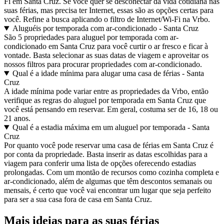
Fi em Santa Cruz. Se você quer se desconectar da vida cotidiana nas
suas férias, mas precisa ter Internet, essas são as opções certas para
você. Refine a busca aplicando o filtro de Internet/Wi-Fi na Vrbo.
Aluguéis por temporada com ar-condicionado - Santa Cruz
São 5 propriedades para aluguel por temporada com ar-
condicionado em Santa Cruz para você curtir o ar fresco e ficar à
vontade. Basta selecionar as suas datas de viagem e aproveitar os
nossos filtros para procurar propriedades com ar-condicionado.
Qual é a idade mínima para alugar uma casa de férias - Santa
Cruz
A idade mínima pode variar entre as propriedades da Vrbo, então
verifique as regras do aluguel por temporada em Santa Cruz que
você está pensando em reservar. Em geral, costuma ser de 16, 18 ou
21 anos.
Qual é a estadia máxima em um aluguel por temporada - Santa
Cruz
Por quanto você pode reservar uma casa de férias em Santa Cruz é
por conta da propriedade. Basta inserir as datas escolhidas para a
viagem para conferir uma lista de opções oferecendo estadias
prolongadas. Com um montão de recursos como cozinha completa e
ar-condicionado, além de algumas que têm descontos semanais ou
mensais, é certo que você vai encontrar um lugar que seja perfeito
para ser a sua casa fora de casa em Santa Cruz.
Mais ideias para as suas férias