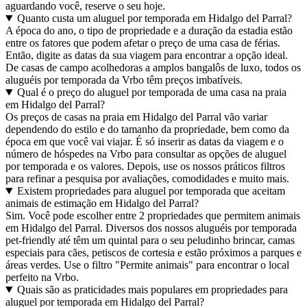
aguardando você, reserve o seu hoje.
Quanto custa um aluguel por temporada em Hidalgo del Parral?
A época do ano, o tipo de propriedade e a duração da estadia estão
entre os fatores que podem afetar o preço de uma casa de férias.
Então, digite as datas da sua viagem para encontrar a opção ideal.
De casas de campo acolhedoras a amplos bangalôs de luxo, todos os
aluguéis por temporada da Vrbo têm preços imbatíveis.
Qual é o preço do aluguel por temporada de uma casa na praia
em Hidalgo del Parral?
Os preços de casas na praia em Hidalgo del Parral vão variar
dependendo do estilo e do tamanho da propriedade, bem como da
época em que você vai viajar. É só inserir as datas da viagem e o
número de hóspedes na Vrbo para consultar as opções de aluguel
por temporada e os valores. Depois, use os nossos práticos filtros
para refinar a pesquisa por avaliações, comodidades e muito mais.
Existem propriedades para aluguel por temporada que aceitam
animais de estimação em Hidalgo del Parral?
Sim. Você pode escolher entre 2 propriedades que permitem animais
em Hidalgo del Parral. Diversos dos nossos aluguéis por temporada
pet-friendly até têm um quintal para o seu peludinho brincar, camas
especiais para cães, petiscos de cortesia e estão próximos a parques e
áreas verdes. Use o filtro "Permite animais" para encontrar o local
perfeito na Vrbo.
Quais são as praticidades mais populares em propriedades para
aluguel por temporada em Hidalgo del Parral?