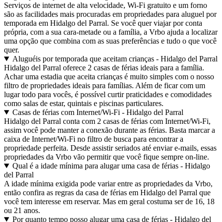
Serviços de internet de alta velocidade, Wi-Fi gratuito e um forno
são as facilidades mais procuradas em propriedades para aluguel por
temporada em Hidalgo del Parral. Se você quer viajar por conta
própria, com a sua cara-metade ou a família, a Vrbo ajuda a localizar
uma opção que combina com as suas preferências e tudo o que você
quer.
Aluguéis por temporada que aceitam crianças - Hidalgo del Parral
Hidalgo del Parral oferece 2 casas de férias ideais para a família.
Achar uma estadia que aceita crianças é muito simples com o nosso
filtro de propriedades ideais para famílias. Além de ficar com um
lugar todo para vocês, é possível curtir praticidades e comodidades
como salas de estar, quintais e piscinas particulares.
Casas de férias com Internet/Wi-Fi - Hidalgo del Parral
Hidalgo del Parral conta com 2 casas de férias com Internet/Wi-Fi,
assim você pode manter a conexão durante as férias. Basta marcar a
caixa de Internet/Wi-Fi no filtro de busca para encontrar a
propriedade perfeita. Desde assistir seriados até enviar e-mails, essas
propriedades da Vrbo vão permitir que você fique sempre on-line.
Qual é a idade mínima para alugar uma casa de férias - Hidalgo
del Parral
A idade mínima exigida pode variar entre as propriedades da Vrbo,
então confira as regras da casa de férias em Hidalgo del Parral que
você tem interesse em reservar. Mas em geral costuma ser de 16, 18
ou 21 anos.
Por quanto tempo posso alugar uma casa de férias - Hidalgo del