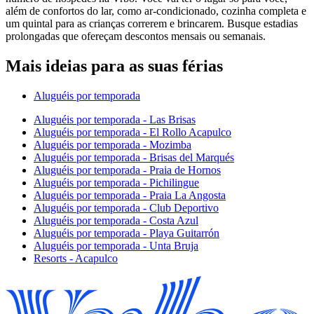
além de confortos do lar, como ar-condicionado, cozinha completa e
um quintal para as crianças correrem e brincarem. Busque estadias
prolongadas que ofereçam descontos mensais ou semanais.
Mais ideias para as suas férias
Aluguéis por temporada
Aluguéis por temporada - Las Brisas
Aluguéis por temporada - El Rollo Acapulco
Aluguéis por temporada - Mozimba
Aluguéis por temporada - Brisas del Marqués
Aluguéis por temporada - Praia de Hornos
Aluguéis por temporada - Pichilingue
Aluguéis por temporada - Praia La Angosta
Aluguéis por temporada - Club Deportivo
Aluguéis por temporada - Costa Azul
Aluguéis por temporada - Playa Guitarrón
Aluguéis por temporada - Unta Bruja
Resorts - Acapulco