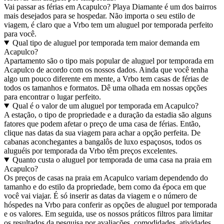
Vai passar as férias em Acapulco? Playa Diamante é um dos bairros
mais desejados para se hospedar. Não importa o seu estilo de
viagem, é claro que a Vrbo tem um aluguel por temporada perfeito
para você.
Qual tipo de aluguel por temporada tem maior demanda em
Acapulco?
Apartamento são o tipo mais popular de aluguel por temporada em
Acapulco de acordo com os nossos dados. Ainda que você tenha
algo um pouco diferente em mente, a Vrbo tem casas de férias de
todos os tamanhos e formatos. Dê uma olhada em nossas opções
para encontrar o lugar perfeito.
Qual é o valor de um aluguel por temporada em Acapulco?
A estação, o tipo de propriedade e a duração da estadia são alguns
fatores que podem afetar o preço de uma casa de férias. Então,
clique nas datas da sua viagem para achar a opção perfeita. De
cabanas aconchegantes a bangalôs de luxo espaçosos, todos os
aluguéis por temporada da Vrbo têm preços excelentes.
Quanto custa o aluguel por temporada de uma casa na praia em
Acapulco?
Os preços de casas na praia em Acapulco variam dependendo do
tamanho e do estilo da propriedade, bem como da época em que
você vai viajar. É só inserir as datas da viagem e o número de
hóspedes na Vrbo para conferir as opções de aluguel por temporada
e os valores. Em seguida, use os nossos práticos filtros para limitar
os resultados da pesquisa por avaliações, comodidades, atividades