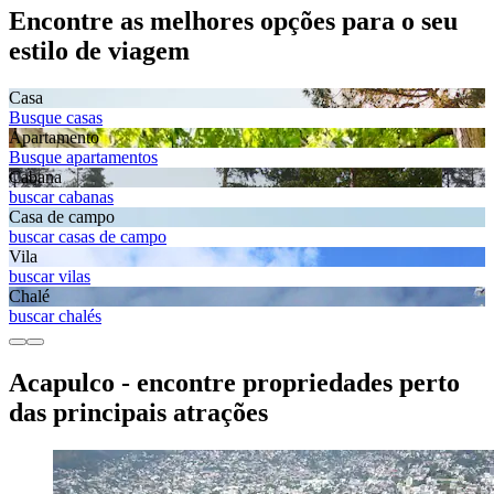
Encontre as melhores opções para o seu
estilo de viagem
Casa
Busque casas
Apartamento
Busque apartamentos
Cabana
buscar cabanas
Casa de campo
buscar casas de campo
Vila
buscar vilas
Chalé
buscar chalés
Acapulco - encontre propriedades perto
das principais atrações