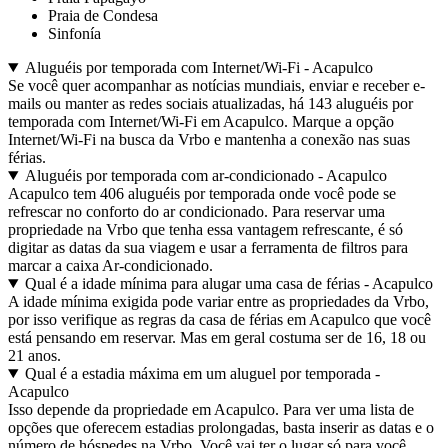
Praia de Condesa
Sinfonía
Aluguéis por temporada com Internet/Wi-Fi - Acapulco
Se você quer acompanhar as notícias mundiais, enviar e receber e-
mails ou manter as redes sociais atualizadas, há 143 aluguéis por
temporada com Internet/Wi-Fi em Acapulco. Marque a opção
Internet/Wi-Fi na busca da Vrbo e mantenha a conexão nas suas
férias.
Aluguéis por temporada com ar-condicionado - Acapulco
Acapulco tem 406 aluguéis por temporada onde você pode se
refrescar no conforto do ar condicionado. Para reservar uma
propriedade na Vrbo que tenha essa vantagem refrescante, é só
digitar as datas da sua viagem e usar a ferramenta de filtros para
marcar a caixa Ar-condicionado.
Qual é a idade mínima para alugar uma casa de férias - Acapulco
A idade mínima exigida pode variar entre as propriedades da Vrbo,
por isso verifique as regras da casa de férias em Acapulco que você
está pensando em reservar. Mas em geral costuma ser de 16, 18 ou
21 anos.
Qual é a estadia máxima em um aluguel por temporada -
Acapulco
Isso depende da propriedade em Acapulco. Para ver uma lista de
opções que oferecem estadias prolongadas, basta inserir as datas e o
número de hóspedes na Vrbo. Você vai ter o lugar só para você,