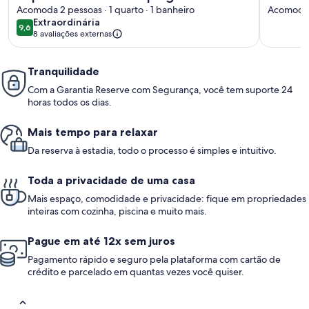
de la naturaleza
Acomoda 2 pessoas · 1 quarto · 1 banheiro
Excep
Acomoda 5
extraordinária
Extraordinária
9,6
9,6 de 10
8 avaliações externas
Tranquilidade
Com a Garantia Reserve com Segurança, você tem suporte 24
horas todos os dias.
Mais tempo para relaxar
Da reserva à estadia, todo o processo é simples e intuitivo.
Toda a privacidade de uma casa
Mais espaço, comodidade e privacidade: fique em propriedades
inteiras com cozinha, piscina e muito mais.
Pague em até 12x sem juros
Pagamento rápido e seguro pela plataforma com cartão de
crédito e parcelado em quantas vezes você quiser.