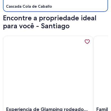
Cascada Cola de Caballo
Encontre a propriedade ideal
para você - Santiago
Mais informações sobre Experiencia de Glamping rodeado d
Mais info
Mais informações sobre Experiencia de Glamping rodeado d
Mais info
Experiencia de Glamping rodeado
Famili