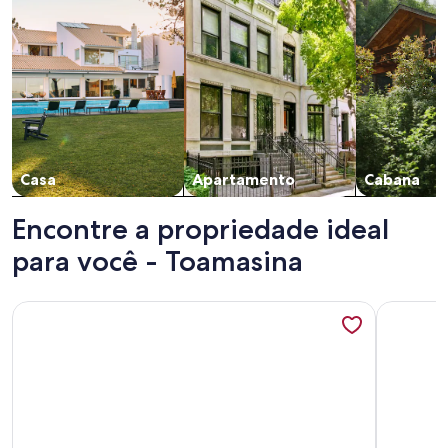
Casa
Apartamento
Cabana
Encontre a propriedade ideal
para você - Toamasina
Mais informações sobre Tamatave 3-bedroom apartment wi
Mais info