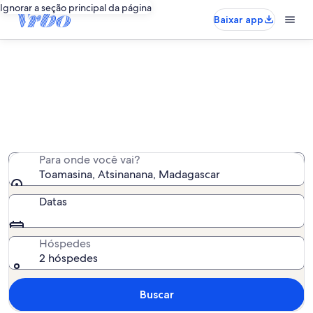
Ignorar a seção principal da página
Baixar app
Aluguel por temporada - Toamasina
Encontramos 11 aluguéis por temporada para você -
insira suas datas para ver a disponibilidade
Para onde você vai?
Toamasina, Atsinanana, Madagascar
Datas
Hóspedes
2 hóspedes
Buscar