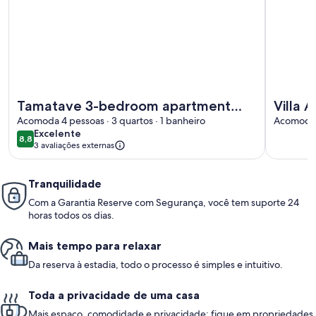
Mais informações sobre Tamatave 3-bedroom apartment wi
Mais info
Tamatave 3-bedroom apartment
Villa 
with all mod cons
Acomoda 4 pessoas · 3 quartos · 1 banheiro
balcon
Acomoda 6
excelente
Excelente
8,8
8,8 de 10
3 avaliações externas
Tranquilidade
Com a Garantia Reserve com Segurança, você tem suporte 24
horas todos os dias.
Mais tempo para relaxar
Da reserva à estadia, todo o processo é simples e intuitivo.
Toda a privacidade de uma casa
Mais espaço, comodidade e privacidade: fique em propriedades