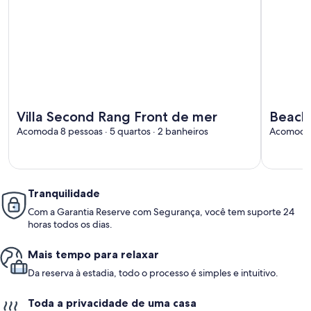
Mais informações sobre Villa Second Rang Front de mer
Mais info
Villa Second Rang Front de mer
Beachf
Acomoda 8 pessoas · 5 quartos · 2 banheiros
Acomoda 9
Tranquilidade
Com a Garantia Reserve com Segurança, você tem suporte 24
horas todos os dias.
Mais tempo para relaxar
Da reserva à estadia, todo o processo é simples e intuitivo.
Toda a privacidade de uma casa