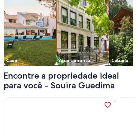
Casa
Apartamento
Cabana
Encontre a propriedade ideal
para você - Souira Guedima
Mais informações sobre Villa Second Rang Front de mer
Mais info