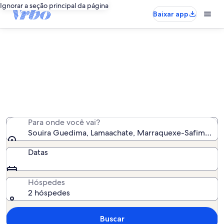
Ignorar a seção principal da página
Baixar app
Aluguel por temporada - Souira
Guedima
Encontramos 5 aluguéis por temporada para você -
insira suas datas para ver a disponibilidade
Para onde você vai?
Souira Guedima, Lamaachate, Marraquexe-Safim, Mar
Datas
Hóspedes
2 hóspedes
Buscar