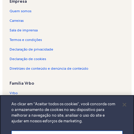
Empresa
Quem somos
Carreiras
Sala de imprensa
Termos e condições
Declaração de privacidade
Declaração de cookies
Diretrizes de conteúdo e denúncia de conteúdo
Família Vrbo
Vrbo
Abritel.fr
Ao clicar em “Aceitar todos os cookies”, você concorda com
o armazenamento de cookies no seu dispositivo para
FeWo-direkt.de
melhorar a navegação no site, analisar o uso do site e
ajudar em nossos esforços de marketing.
Bookabach.co.nz
Stayz.com.au