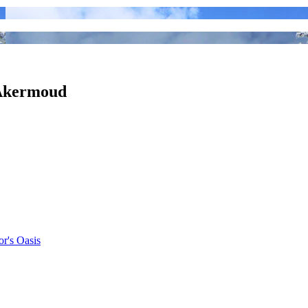
 Akermoud
r's Oasis