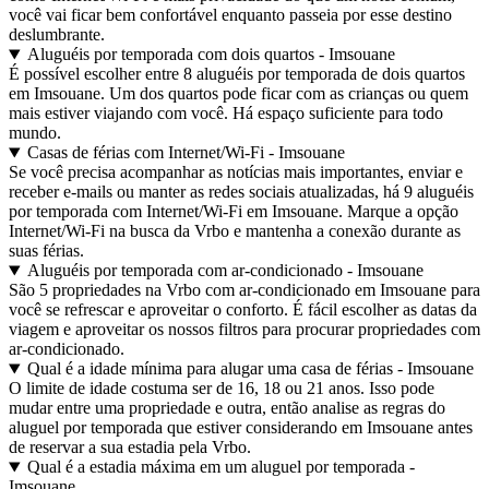
você vai ficar bem confortável enquanto passeia por esse destino
deslumbrante.
Aluguéis por temporada com dois quartos - Imsouane
É possível escolher entre 8 aluguéis por temporada de dois quartos
em Imsouane. Um dos quartos pode ficar com as crianças ou quem
mais estiver viajando com você. Há espaço suficiente para todo
mundo.
Casas de férias com Internet/Wi-Fi - Imsouane
Se você precisa acompanhar as notícias mais importantes, enviar e
receber e-mails ou manter as redes sociais atualizadas, há 9 aluguéis
por temporada com Internet/Wi-Fi em Imsouane. Marque a opção
Internet/Wi-Fi na busca da Vrbo e mantenha a conexão durante as
suas férias.
Aluguéis por temporada com ar-condicionado - Imsouane
São 5 propriedades na Vrbo com ar-condicionado em Imsouane para
você se refrescar e aproveitar o conforto. É fácil escolher as datas da
viagem e aproveitar os nossos filtros para procurar propriedades com
ar-condicionado.
Qual é a idade mínima para alugar uma casa de férias - Imsouane
O limite de idade costuma ser de 16, 18 ou 21 anos. Isso pode
mudar entre uma propriedade e outra, então analise as regras do
aluguel por temporada que estiver considerando em Imsouane antes
de reservar a sua estadia pela Vrbo.
Qual é a estadia máxima em um aluguel por temporada -
Imsouane