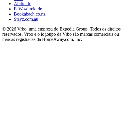
Abritel.fr
FeWo-direkt.de
Bookabach.co.nz
Stayz.com.au
© 2026 Vrbo, uma empresa do Expedia Group. Todos os direitos
reservados. Vrbo e o logotipo da Vrbo são marcas comerciais ou
marcas registradas da HomeAway.com, Inc.