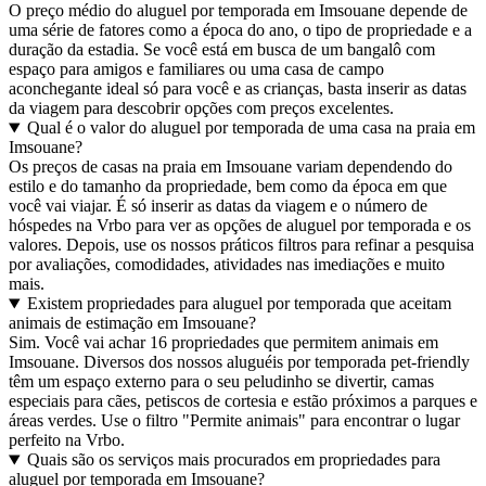
O preço médio do aluguel por temporada em Imsouane depende de
uma série de fatores como a época do ano, o tipo de propriedade e a
duração da estadia. Se você está em busca de um bangalô com
espaço para amigos e familiares ou uma casa de campo
aconchegante ideal só para você e as crianças, basta inserir as datas
da viagem para descobrir opções com preços excelentes.
Qual é o valor do aluguel por temporada de uma casa na praia em
Imsouane?
Os preços de casas na praia em Imsouane variam dependendo do
estilo e do tamanho da propriedade, bem como da época em que
você vai viajar. É só inserir as datas da viagem e o número de
hóspedes na Vrbo para ver as opções de aluguel por temporada e os
valores. Depois, use os nossos práticos filtros para refinar a pesquisa
por avaliações, comodidades, atividades nas imediações e muito
mais.
Existem propriedades para aluguel por temporada que aceitam
animais de estimação em Imsouane?
Sim. Você vai achar 16 propriedades que permitem animais em
Imsouane. Diversos dos nossos aluguéis por temporada pet-friendly
têm um espaço externo para o seu peludinho se divertir, camas
especiais para cães, petiscos de cortesia e estão próximos a parques e
áreas verdes. Use o filtro "Permite animais" para encontrar o lugar
perfeito na Vrbo.
Quais são os serviços mais procurados em propriedades para
aluguel por temporada em Imsouane?