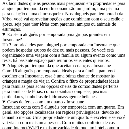
As facilidades que as pessoas mais pesquisam em propriedades para
aluguel por temporada em Imsouane são um jardim, uma piscina
para natação e uma churrasqueira. Nos aluguéis para temporada da
Vrbo, você vai aproveitar opções que combinam com o seu estilo e
gosto, seja para tirar férias com parentes, amigos ou animais de
estimação.
Existem aluguéis por temporada para grupos grandes em
Imsouane?
Há 3 propriedades para aluguel por temporada em Imsouane que
podem hospedar grupos de dez ou mais pessoas. Se você está
organizando uma viagem com a família ou algum evento como uma
festa, há bastante espaço para reunir os seus entes queridos.
Aluguéis por temporada que aceitam crianças - Imsouane
Com 16 aluguéis por temporada ideais para a família para você
escolher em Imsouane, essa é uma ótima chance de mostrar às
crianças a magia de viajar. Confira o filtro de propriedades ideais
para famílias para achar opções cheias de comodidades perfeitas
para famílias de férias, como cozinhas completas, piscinas
particulares, banheiras de hidromassagem e beliches.
Casas de férias com um quarto - Imsouane
Imsouane conta com 5 aluguéis por temporada com um quarto. Em
geral, são opções localizadas em regiões privilegiadas, devido ao
tamanho menor. Uma propriedade de um quarto é excelente se você
vai viajar com mais uma pessoa. Com muitos confortos de casa
como Internet/Wi-Fi e mais privacidade do que um hotel comum,