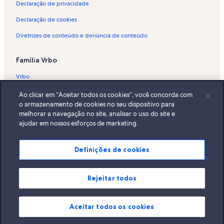
Declaração de privacidade
Declaração de cookies
Diretrizes de conteúdo e denúncia de conteúdo
Família Vrbo
Vrbo
Abritel.fr
Ao clicar em “Aceitar todos os cookies”, você concorda com
o armazenamento de cookies no seu dispositivo para
FeWo-direkt.de
melhorar a navegação no site, analisar o uso do site e
ajudar em nossos esforços de marketing.
Bookabach.co.nz
Stayz.com.au
Definições de cookies
© 2026 Vrbo, uma empresa do Expedia Group. Todos os direitos
reservados. Vrbo e o logotipo da Vrbo são marcas comerciais ou marcas
registradas da HomeAway.com, Inc.
Rejeitar todos
Aceitar todos os cookies