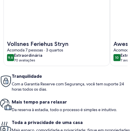
Mais informações sobre Vollsnes Feriehus Stryn
Mais info
Vollsnes Feriehus Stryn
Aweso
Acomoda 7 pessoas · 3 quartos
sea vi
Acomoda 5
extraordinária
extra
Extraordinária
Extra
9,6
10
9,6 de 10
10 de 10
70 avaliações
7 aval
(70
(7
avaliações)
avali
Tranquilidade
Com a Garantia Reserve com Segurança, você tem suporte 24
horas todos os dias.
Mais tempo para relaxar
Da reserva à estadia, todo o processo é simples e intuitivo.
Toda a privacidade de uma casa
Mais espaço, comodidade e privacidade: fique em propriedades