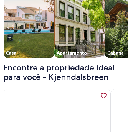
Casa
Apartamento
Cabana
Encontre a propriedade ideal
para você - Kjenndalsbreen
Mais informações sobre Vollsnes Feriehus Stryn
Mais info