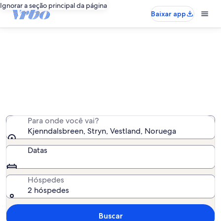
Ignorar a seção principal da página
Baixar app
Aluguéis por temporada perto de
Kjenndalsbreen
Encontramos 12 aluguéis por temporada para você -
insira suas datas para ver a disponibilidade
Para onde você vai?
Kjenndalsbreen, Stryn, Vestland, Noruega
Datas
Hóspedes
2 hóspedes
Buscar