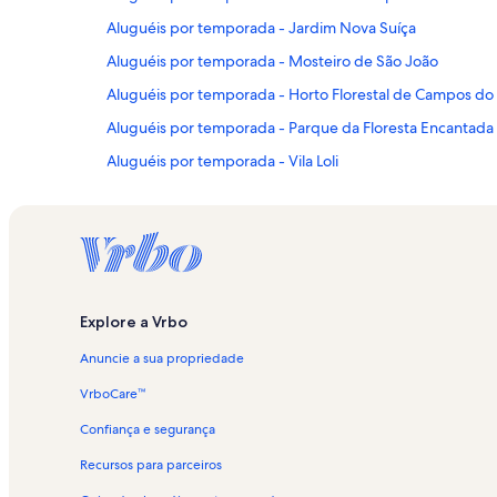
Aluguéis por temporada - Jardim Nova Suíça
Aluguéis por temporada - Mosteiro de São João
Aluguéis por temporada - Horto Florestal de Campos do
Aluguéis por temporada - Parque da Floresta Encantada
Aluguéis por temporada - Vila Loli
Aluguéis por temporada - Morro Pedra-de-Fogo
Aluguéis por temporada - Alto da Boa Vista
Aluguéis por temporada - Capivari
Aluguéis por temporada - Vista Chinesa Belvedere
Explore a Vrbo
Aluguéis por temporada - Alto do Capivari
Anuncie a sua propriedade
Aluguéis por temporada - Museu Monteiro Lobato
Aluguéis por temporada - Vila Albertina
VrboCare™
Aluguéis por temporada - Parque Pico do Itapeva
Confiança e segurança
Aluguéis por temporada - Jardim Alpestre
Recursos para parceiros
Aluguéis por temporada - Parque Amantikir