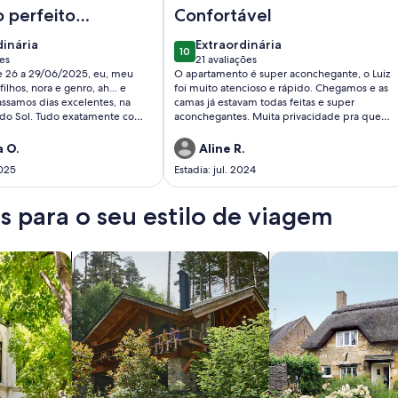
omínio Fechado
asa Vista Por do sol
Imagem de Campos do Jordão - Alto
 perfeito
Confortável
a viagem
dinária
extraordinária
dinária
Extraordinária
10
ia
10 de 10
ões
21 avaliações
(21
 26 a 29/06/2025, eu, meu
O apartamento é super aconchegante, o Luiz
ões)
avaliações)
ilhos, nora e genro, ah... e
foi muito atencioso e rápido. Chegamos e as
camas já estavam todas feitas e super
r do Sol. Tudo exatamente como
aconchegantes. Muita privacidade pra quem
reza na comunicação, tanto no
viaja com outras famílias.. O hotel é lindo!
to como durante a estadia.
Tomamos café da manhã com uma vista
a O.
Aline R.
 um pouco distante do centro,
incrível , por 38,00 por pessoa . Adoramos!
2025
Estadia: jul. 2024
diu de fazermos vários
Voltaremos!
or sinal é bem amplo, assim
 para o seu estilo de viagem
s de cama, tudo ótimo. Os
anizados, eletrodomésticos
ando bem. A receptividade do
os
buscar cabanas
buscar casas de ca
reza fizeram-nos sentir em
rmos oportunidade voltaremos
talvez no verão para
 a piscina. Obrigado, Andreza,
a fantástica!