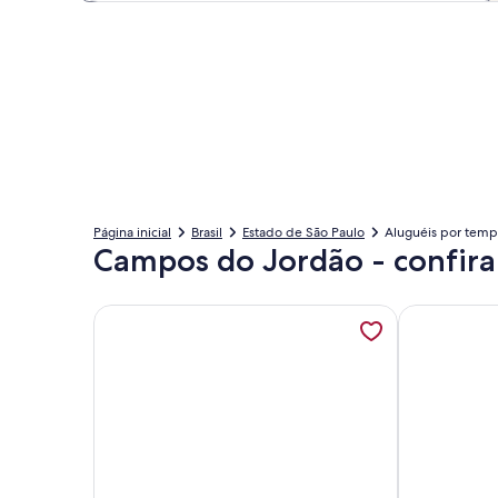
Página inicial
Brasil
Estado de São Paulo
Aluguéis por tem
Campos do Jordão - confira
Mais informações sobre Especial Casa da Pedra,Pis
Mais infor