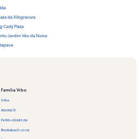
lde
asa da Xilogravura
 Cadij Plaza
nto Jardim Véu da Noiva
Itapeva
tônio do Pinhal
Europa
a do Toldi
os Pinhais Ecco Parque
Família Vrbo
Sumaré
Vrbo
Universitário Senac Campos do Jordão
Cristo Redentor
Abritel.fr
ma
FeWo-direkt.de
cantado
Bookabach.co.nz
l