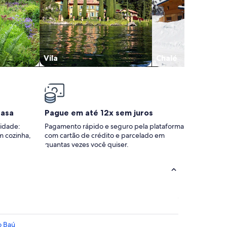
Vila
Chalé
casa
Pague em até 12x sem juros
idade:
Pagamento rápido e seguro pela plataforma
m cozinha,
com cartão de crédito e parcelado em
quantas vezes você quiser.
o Baú