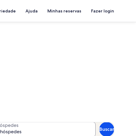
priedade
Ajuda
Minhas reservas
Fazer login
a com piscina
 as suas datas para ver a
óspedes
Buscar
 hóspedes