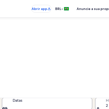
•
Abrir app
BRL
Anuncie a sua pro
rdão aluguéis por temporad
por temporada com piscina - insira
disponibilidade
Datas
H
2