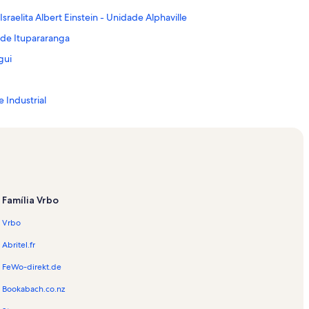
sraelita Albert Einstein - Unidade Alphaville
 de Itupararanga
gui
 Industrial
a do Bom Jesus
o
tain Park
a
Família Vrbo
do Alto
Vrbo
uíba
Abritel.fr
de Cera
FeWo-direkt.de
rgem Grande
Bookabach.co.nz