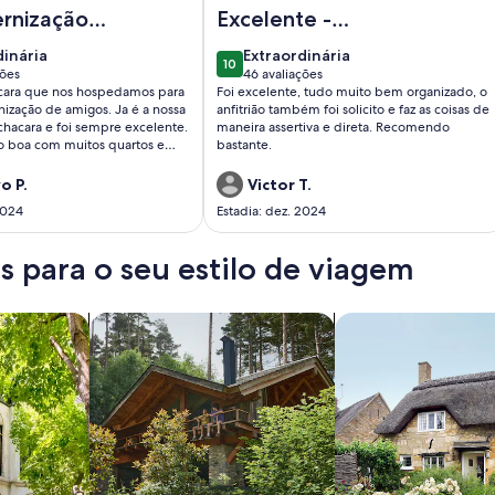
ho em São Roque
luga-se, Chácara para eventos, em Ibiúna -Sp, próximo a Ro
Imagem de Linda Chácara Para Lazer
ernização
Excelente -
os
recomendo
dinária
extraordinária
dinária
Extraordinária
10
10 de 10
ções
46 avaliações
(46
cara que nos hospedamos para
Foi excelente, tudo muito bem organizado, o
ões)
avaliações)
nização de amigos. Ja é a nossa
anfitrião também foi solicito e faz as coisas de
chacara e foi sempre excelente.
maneira assertiva e direta. Recomendo
to boa com muitos quartos e
bastante.
anfitrião Mauricio sempre
m otima comunicação
o P.
Victor T.
2024
Estadia: dez. 2024
 para o seu estilo de viagem
os
buscar cabanas
buscar casas de ca