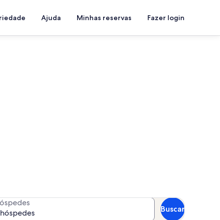
priedade
Ajuda
Minhas reservas
Fazer login
m piscina
a as suas datas para ver a
óspedes
Buscar
 hóspedes