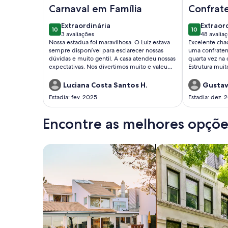
Imagem de Chácara Pedra Divina - na rota do vin
Imagem de A
Carnaval em Família
Confrat
de amig
extraordinária
extraor
Extraordinária
Extraor
10
10
10 de 10
10 de 10
3 avaliações
48 avalia
(3
(48
Nossa estadua foi maravilhosa. O Luiz estava
Excelente cha
avaliações)
avaliaç
sempre disponível para esclarecer nossas
uma confrater
dúvidas e muito gentil. A casa atendeu nossas
quarta vez na 
expectativas. Nos divertimos muito e valeu
Estrutura mui
cada centavo pago. Estamos muito felizes
banheiros e o 
com nossa escolha.
solicito e co
Luciana Costa Santos H.
Gustav
Estadia: fev. 2025
Estadia: dez. 
Encontre as melhores opções
Busque casas
Busque apartament