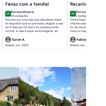
ta do vinho-São Roque
 e Eventos
Imagem de Linda chácara, Condomínio Porta do Sol, com pis
Imagem de Chácara Rec
Férias com a família!
Recanto Feliz
extraordinária
extraordinária
Extraordinária
Extraordinária
10
10
10 de 10
10 de 10
69 avaliações
2 avaliações
(69
(2
Procurei por uma casa que atendesse todos
Ótima hospitalidade, boas i
avaliações)
avaliações)
os requisitos que eu precisava, aluguei a casa
chácara sossegada e limpa, 
do Sr Raul por 10 dias e foi simplesmente
XV de Novembro e Sorocam
incrível. A casa é super aconchegante, as
indico a hospedagem. Propr
suítes super limpas e as camas maravilhosas.
o suporte necessário.
Na cozinha tem todos os utensílios
Sarah A.
Fabiana M.
domésticas que precisamos para fazer as
Estadia: nov. 2024
Estadia: set. 2024
refeições. O Sr Raul sempre muito prestativo
nos ajudou em tudo que precisamos. Com
certeza voltarei mais vezes.
mpo
buscar vilas
buscar chalés