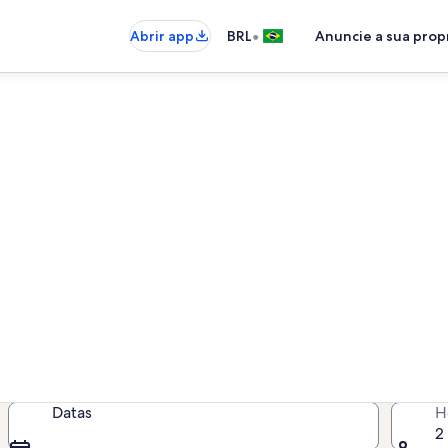
•
Abrir app
BRL
Anuncie a sua pro
e aluguéis por temporada co
por temporada com piscina - insir
disponibilidade
Datas
H
2