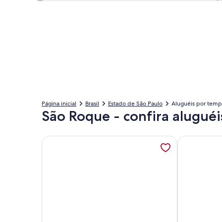
Página inicial
Brasil
Estado de São Paulo
Aluguéis por tem
São Roque - confira alugué
Mais informações sobre Chácara em São Roque - 
Mais informa