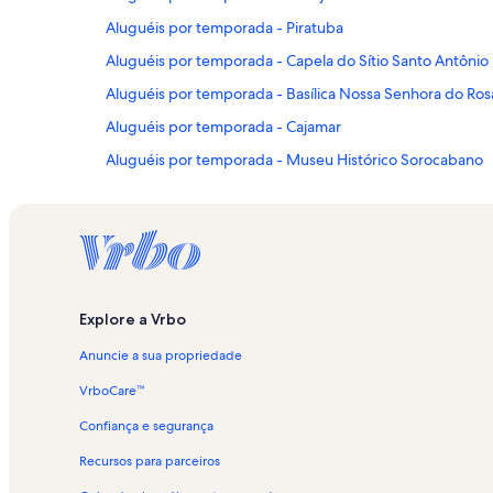
Aluguéis por temporada - Piratuba
Aluguéis por temporada - Capela do Sítio Santo Antônio
Aluguéis por temporada - Basílica Nossa Senhora do Ros
Aluguéis por temporada - Cajamar
Aluguéis por temporada - Museu Histórico Sorocabano
Aluguéis por temporada - Hospital São Francisco
Aluguéis por temporada - Mato do Gado
Aluguéis por temporada - Terras de São José Golfe Club
Aluguéis por temporada - Cabreúva
Explore a Vrbo
Aluguéis por temporada - Vinícola Góes
Anuncie a sua propriedade
Aluguéis por temporada - Votorantim
Aluguéis por temporada - Lajeado do Salto
VrboCare™
Aluguéis por temporada - Vista Verde Golf Club
Confiança e segurança
Aluguéis por temporada - Academia de Treinamento Espi
Recursos para parceiros
Aluguéis por temporada - Jardim Japonês do Parque M