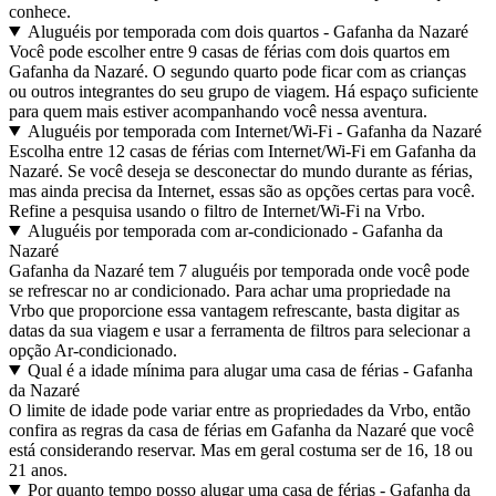
conhece.
Aluguéis por temporada com dois quartos - Gafanha da Nazaré
Você pode escolher entre 9 casas de férias com dois quartos em
Gafanha da Nazaré. O segundo quarto pode ficar com as crianças
ou outros integrantes do seu grupo de viagem. Há espaço suficiente
para quem mais estiver acompanhando você nessa aventura.
Aluguéis por temporada com Internet/Wi-Fi - Gafanha da Nazaré
Escolha entre 12 casas de férias com Internet/Wi-Fi em Gafanha da
Nazaré. Se você deseja se desconectar do mundo durante as férias,
mas ainda precisa da Internet, essas são as opções certas para você.
Refine a pesquisa usando o filtro de Internet/Wi-Fi na Vrbo.
Aluguéis por temporada com ar-condicionado - Gafanha da
Nazaré
Gafanha da Nazaré tem 7 aluguéis por temporada onde você pode
se refrescar no ar condicionado. Para achar uma propriedade na
Vrbo que proporcione essa vantagem refrescante, basta digitar as
datas da sua viagem e usar a ferramenta de filtros para selecionar a
opção Ar-condicionado.
Qual é a idade mínima para alugar uma casa de férias - Gafanha
da Nazaré
O limite de idade pode variar entre as propriedades da Vrbo, então
confira as regras da casa de férias em Gafanha da Nazaré que você
está considerando reservar. Mas em geral costuma ser de 16, 18 ou
21 anos.
Por quanto tempo posso alugar uma casa de férias - Gafanha da