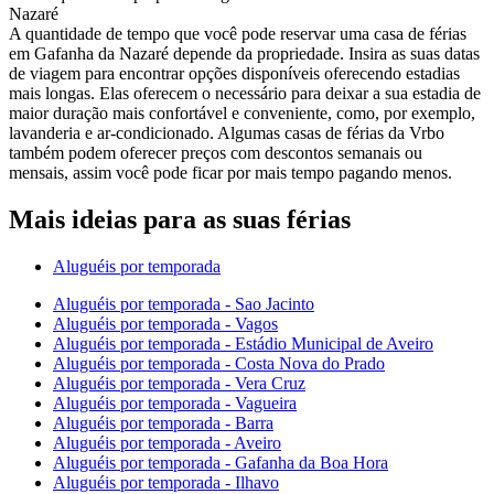
Nazaré
A quantidade de tempo que você pode reservar uma casa de férias
em Gafanha da Nazaré depende da propriedade. Insira as suas datas
de viagem para encontrar opções disponíveis oferecendo estadias
mais longas. Elas oferecem o necessário para deixar a sua estadia de
maior duração mais confortável e conveniente, como, por exemplo,
lavanderia e ar-condicionado. Algumas casas de férias da Vrbo
também podem oferecer preços com descontos semanais ou
mensais, assim você pode ficar por mais tempo pagando menos.
Mais ideias para as suas férias
Aluguéis por temporada
Aluguéis por temporada - Sao Jacinto
Aluguéis por temporada - Vagos
Aluguéis por temporada - Estádio Municipal de Aveiro
Aluguéis por temporada - Costa Nova do Prado
Aluguéis por temporada - Vera Cruz
Aluguéis por temporada - Vagueira
Aluguéis por temporada - Barra
Aluguéis por temporada - Aveiro
Aluguéis por temporada - Gafanha da Boa Hora
Aluguéis por temporada - Ilhavo