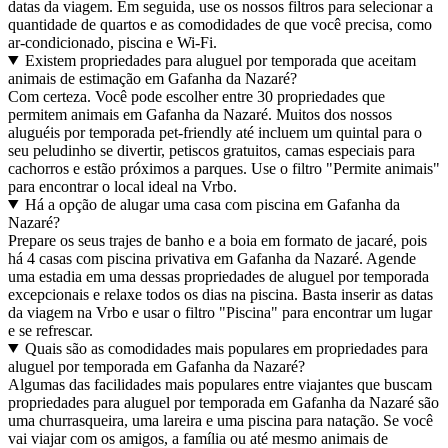
datas da viagem. Em seguida, use os nossos filtros para selecionar a
quantidade de quartos e as comodidades de que você precisa, como
ar-condicionado, piscina e Wi-Fi.
Existem propriedades para aluguel por temporada que aceitam
animais de estimação em Gafanha da Nazaré?
Com certeza. Você pode escolher entre 30 propriedades que
permitem animais em Gafanha da Nazaré. Muitos dos nossos
aluguéis por temporada pet-friendly até incluem um quintal para o
seu peludinho se divertir, petiscos gratuitos, camas especiais para
cachorros e estão próximos a parques. Use o filtro "Permite animais"
para encontrar o local ideal na Vrbo.
Há a opção de alugar uma casa com piscina em Gafanha da
Nazaré?
Prepare os seus trajes de banho e a boia em formato de jacaré, pois
há 4 casas com piscina privativa em Gafanha da Nazaré. Agende
uma estadia em uma dessas propriedades de aluguel por temporada
excepcionais e relaxe todos os dias na piscina. Basta inserir as datas
da viagem na Vrbo e usar o filtro "Piscina" para encontrar um lugar
e se refrescar.
Quais são as comodidades mais populares em propriedades para
aluguel por temporada em Gafanha da Nazaré?
Algumas das facilidades mais populares entre viajantes que buscam
propriedades para aluguel por temporada em Gafanha da Nazaré são
uma churrasqueira, uma lareira e uma piscina para natação. Se você
vai viajar com os amigos, a família ou até mesmo animais de