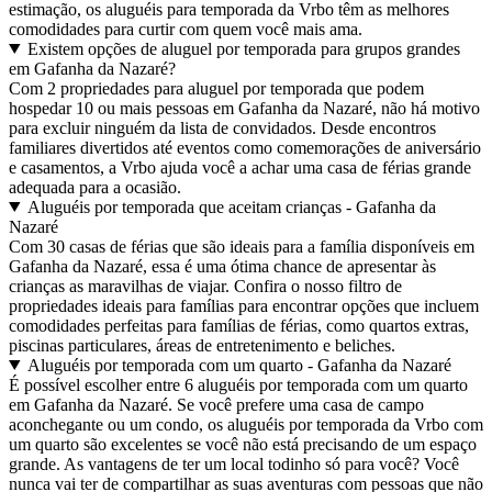
estimação, os aluguéis para temporada da Vrbo têm as melhores
comodidades para curtir com quem você mais ama.
Existem opções de aluguel por temporada para grupos grandes
em Gafanha da Nazaré?
Com 2 propriedades para aluguel por temporada que podem
hospedar 10 ou mais pessoas em Gafanha da Nazaré, não há motivo
para excluir ninguém da lista de convidados. Desde encontros
familiares divertidos até eventos como comemorações de aniversário
e casamentos, a Vrbo ajuda você a achar uma casa de férias grande
adequada para a ocasião.
Aluguéis por temporada que aceitam crianças - Gafanha da
Nazaré
Com 30 casas de férias que são ideais para a família disponíveis em
Gafanha da Nazaré, essa é uma ótima chance de apresentar às
crianças as maravilhas de viajar. Confira o nosso filtro de
propriedades ideais para famílias para encontrar opções que incluem
comodidades perfeitas para famílias de férias, como quartos extras,
piscinas particulares, áreas de entretenimento e beliches.
Aluguéis por temporada com um quarto - Gafanha da Nazaré
É possível escolher entre 6 aluguéis por temporada com um quarto
em Gafanha da Nazaré. Se você prefere uma casa de campo
aconchegante ou um condo, os aluguéis por temporada da Vrbo com
um quarto são excelentes se você não está precisando de um espaço
grande. As vantagens de ter um local todinho só para você? Você
nunca vai ter de compartilhar as suas aventuras com pessoas que não