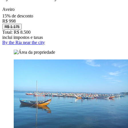
Aveiro
15% de desconto
R$ 998
R$ 1.175
Total: R$ 8.500
inclui impostos e taxas
By the Ria near the city