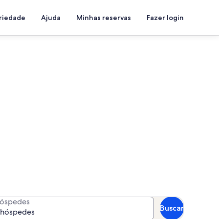
priedade
Ajuda
Minhas reservas
Fazer login
Paraíso
a suas datas para ver a
óspedes
Buscar
 hóspedes