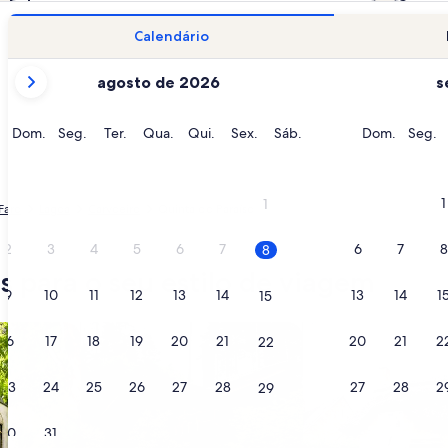
Calendário
os
agosto de 2026
s
meses
mostrados
no
Domingo
Segunda-
Terça-
Quarta-
Quinta-
Sexta-
Sábado
Doming
S
Dom.
Seg.
Ter.
Qua.
Qui.
Sex.
Sáb.
Dom.
Seg.
momento
feira
feira
feira
feira
feira
fe
são
August
1
1
 Faro
Lagoa
Carvoeiro
Quinta do Paraíso
de
2026
2
3
4
5
6
7
6
7
8
8
e
 para o seu estilo de viagem
September
9
10
11
12
13
14
13
14
1
15
de
2026.
os
buscar cabanas
buscar casas de ca
16
17
18
19
20
21
20
21
2
22
23
24
25
26
27
28
27
28
2
29
30
31