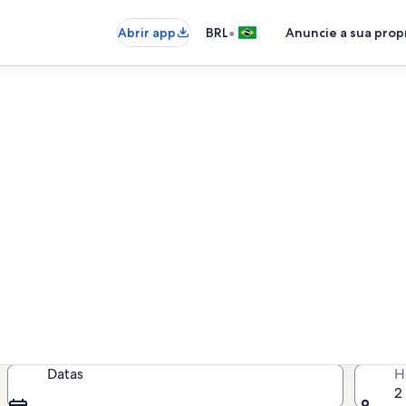
•
Abrir app
BRL
Anuncie a sua pro
l por temporada - Quinta do 
s por temporada para você - insir
disponibilidade
Datas
H
2