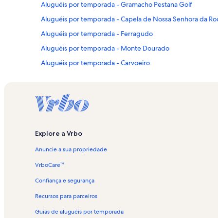
Aluguéis por temporada - Gramacho Pestana Golf
Aluguéis por temporada - Capela de Nossa Senhora da Ro
Aluguéis por temporada - Ferragudo
Aluguéis por temporada - Monte Dourado
Aluguéis por temporada - Carvoeiro
Aluguéis por temporada - Vale da Pinta Pestana Golf
Aluguéis por temporada - Mato Serrão
Aluguéis por temporada - Slide & Splash
Aluguéis por temporada - Vale de Covo
Explore a Vrbo
Aluguéis por temporada - Mexilhoeira da Carregação
Anuncie a sua propriedade
Aluguéis por temporada - Benagil
Aluguéis por temporada - Alporchinhos
VrboCare™
Aluguéis por temporada - Lagoa e Carvoeiro
Confiança e segurança
Aluguéis por temporada - Portimão
Recursos para parceiros
Apartamentos - Praia da Rocha
Guias de aluguéis por temporada