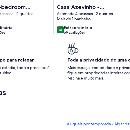
retty 2-bedroom townhouse in Quinta do Paraiso Country C
Imagem de Casa Azevinho - lovely ho
2-bedroom
Casa Azevinho -
se in
lovely house with 3
ssoas · 2 quartos ·
Acomoda 4 pessoas · 2 quartos ·
Mais de 1 banheiro
o Paraiso
terraces and a large
 Club
beautiful garden
dinária
extraordinária
dinária
Extraordinária
10
10 de 10
ções
69 avaliações
(69
ões)
avaliações)
po para relaxar
Toda a privacidade de uma 
à estadia, todo o processo é
Mais espaço, comodidade e privac
tuitivo.
fique em propriedades inteiras co
piscina e muito mais.
as
Aluguéis por temporada - Algar de