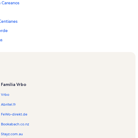
s Careanos
Centianes
erde
as
da cidade de Portimão
o de Carvoeiro
o Algarve
tido
Família Vrbo
Milho Golf
Vrbo
 Rocha
Abritel.fr
r
FeWo-direkt.de
Bookabach.co.nz
Stayz.com.au