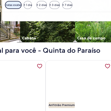
Datas exatas
± 1 dia
± 2 dias
± 3 dias
± 7 dias
Cabana
Casa de campo
l para você - Quinta do Paraíso
o Carvoeiro, abre em uma nova guia
ações sobre Pretty 2-bedroom townhouse in Quinta do Parais
Mais informações sobre Casa Azevinh
Anfitrião Premium