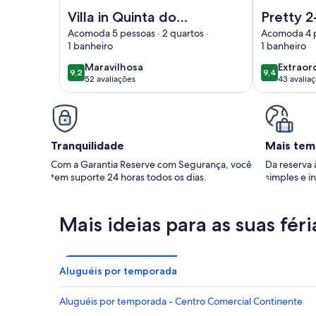
Imagem de Villa in Quinta do Paraiso Carvoeiro
Imagem de P
Villa in Quinta do
Pretty 
Paraiso Carvoeiro
townhou
Acomoda 5 pessoas · 2 quartos ·
Acomoda 4 pe
1 banheiro
1 banheiro
Quinta d
Country
maravilhosa
extraor
Maravilhosa
Extraor
9,2
9,4
9,2 de 10
9,4 de 10
52 avaliações
43 avalia
(52
(43
avaliações)
avaliaç
Tranquilidade
Mais tem
Com a Garantia Reserve com Segurança, você
Da reserva 
tem suporte 24 horas todos os dias.
simples e in
Mais ideias para as suas féri
Aluguéis por temporada
Aluguéis por temporada - Centro Comercial Continente