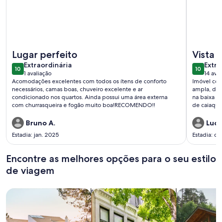
Mais informações sobre Casa Céu e Mar - Café da manhã Inc
Mais info
Lugar perfeito
Vista i
extraordinária
extra
Extraordinária
Extra
10
10
10 de 10
10 de 10
1 avaliação
14 ava
(1
(14
Acomodações excelentes com todos os ítens de conforto
Imóvel com 
avaliação)
avali
necessários, camas boas, chuveiro excelente e ar
ampla, dec
condicionado nos quartos. Ainda possui uma área externa
na baixa m
com churrasqueira e fogão muito boa!RECOMENDO!!
de caiaque
tartaruga b
que o deck
Bruno A.
Luci
mesmo sabe
Estadia: jan. 2025
Estadia: ou
com toalhas
amanhecer 
nadar tran
Encontre as melhores opções para o seu estilo
bate pouco
de viagem
procura tr
Busque casas
Busque apartamentos
buscar caba