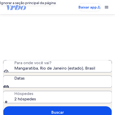
Ignorar a seção principal da página
Baixar app
Mangaratiba aluguéis por
temporada na praia
Encontramos 14 aluguéis por temporada na praia - insira
as suas datas para ver a disponibilidade
Para onde você vai?
Mangaratiba, Rio de Janeiro (estado), Brasil
Datas
Hóspedes
2 hóspedes
Buscar