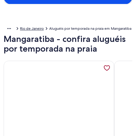
Rio de Janeiro
Aluguéis por temporada na praia em Mangaratiba
Mangaratiba - confira aluguéis
por temporada na praia
Mais informações sobre Alugo um Paraíso aconchegante - 
Mais inf