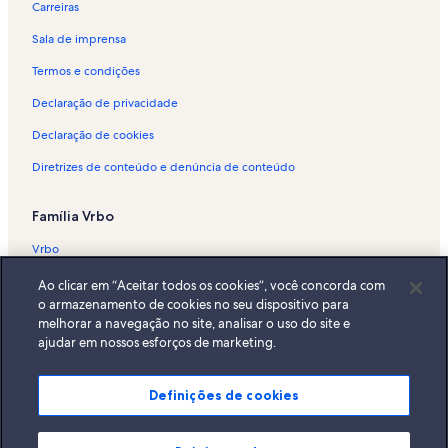
Carreiras
Sala de imprensa
Termos e condições
Declaração de privacidade
Declaração de cookies
Diretrizes de conteúdo e denúncia de conteúdo
Família Vrbo
Vrbo
Abritel.fr
Ao clicar em “Aceitar todos os cookies”, você concorda com
o armazenamento de cookies no seu dispositivo para
FeWo-direkt.de
melhorar a navegação no site, analisar o uso do site e
ajudar em nossos esforços de marketing.
Bookabach.co.nz
Stayz.com.au
Definições de cookies
© 2026 Vrbo, uma empresa do Expedia Group. Todos os direitos
reservados. Vrbo e o logotipo da Vrbo são marcas comerciais ou marcas