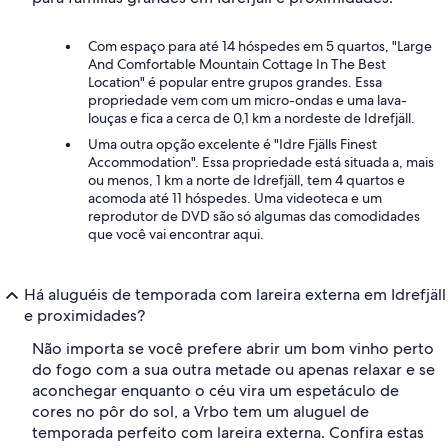
Com espaço para até 14 hóspedes em 5 quartos, "Large
And Comfortable Mountain Cottage In The Best
Location" é popular entre grupos grandes. Essa
propriedade vem com um micro-ondas e uma lava-
louças e fica a cerca de 0,1 km a nordeste de Idrefjäll.
Uma outra opção excelente é "Idre Fjälls Finest
Accommodation". Essa propriedade está situada a, mais
ou menos, 1 km a norte de Idrefjäll, tem 4 quartos e
acomoda até 11 hóspedes. Uma videoteca e um
reprodutor de DVD são só algumas das comodidades
que você vai encontrar aqui.
Há aluguéis de temporada com lareira externa em Idrefjäll
e proximidades?
Não importa se você prefere abrir um bom vinho perto
do fogo com a sua outra metade ou apenas relaxar e se
aconchegar enquanto o céu vira um espetáculo de
cores no pôr do sol, a Vrbo tem um aluguel de
temporada perfeito com lareira externa. Confira estas