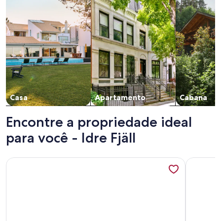
Casa
Apartamento
Cabana
Encontre a propriedade ideal
para você - Idre Fjäll
Mais informações sobre Fjäll Lodge - Modern log cabin wit
Mais info