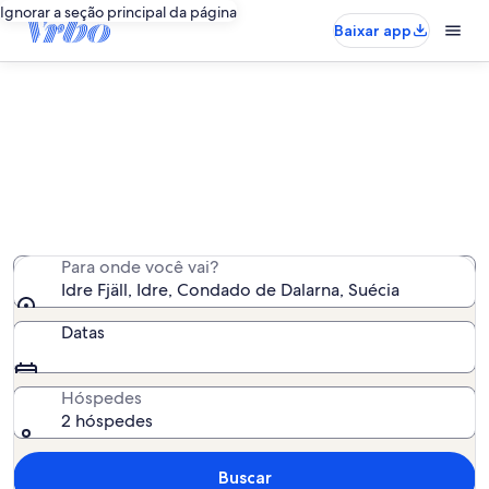
Ignorar a seção principal da página
Baixar app
Aluguéis por temporada perto de
Idre Fjäll
Encontramos 65 aluguéis por temporada para você -
insira suas datas para ver a disponibilidade
Para onde você vai?
Idre Fjäll, Idre, Condado de Dalarna, Suécia
Datas
Hóspedes
2 hóspedes
Buscar