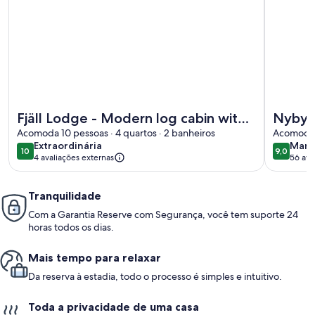
Mais informações sobre Fjäll Lodge - Modern log cabin wit
Mais info
Fjäll Lodge - Modern log cabin with
Nybyg
sauna, fireplace and 4 bedrooms
Acomoda 10 pessoas · 4 quartos · 2 banheiros
Acomoda 8
extraordinária
mara
Extraordinária
Mara
10
9,0
10 de 10
9,0 de 1
4 avaliações externas
56 ava
(56
avali
Tranquilidade
Com a Garantia Reserve com Segurança, você tem suporte 24
horas todos os dias.
Mais tempo para relaxar
Da reserva à estadia, todo o processo é simples e intuitivo.
Toda a privacidade de uma casa