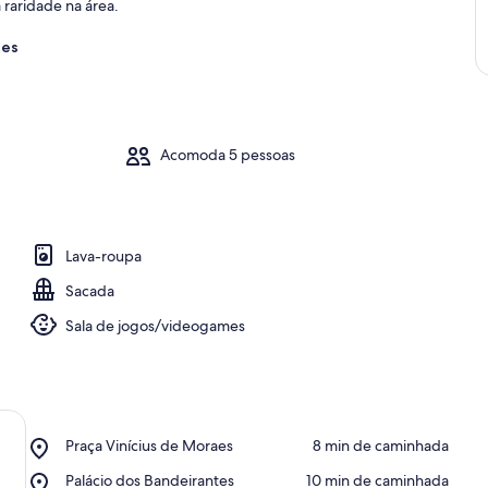
raridade na área.
res
Acomoda 5 pessoas
Lava-roupa
Sacada
Sala de jogos/videogames
Place,
Praça Vinícius de Moraes
‪8 min de caminhada‬
Praça
Place,
Palácio dos Bandeirantes
‪10 min de caminhada‬
Vinícius