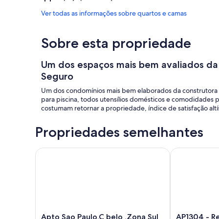
Ver todas as informações sobre quartos e camas
Sobre esta propriedade
Um dos espaços mais bem avaliados da
Seguro
Um dos condomínios mais bem elaborados da construtora Cyr
para piscina, todos utensílios domésticos e comodidades p
costumam retornar a propriedade, índice de satisfação al
Propriedades semelhantes
Apto Sao Paulo,C belo ,Zona Sul ,proximo ao SIRIO
AP1304 - Regi
Apto
AP1304
Apto Sao Paulo,C belo ,Zona Sul
AP1304 - Re