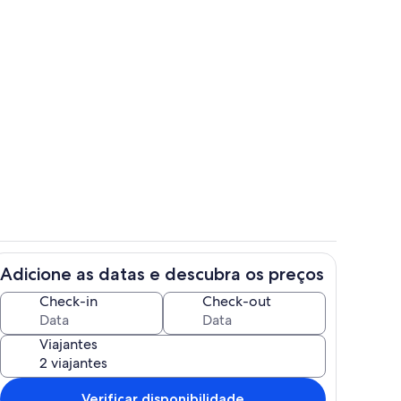
r
Área da propriedade
Adicione as datas e descubra os preços
 refeição
Quarto
Check-in
Check-out
Viajantes
Verificar disponibilidade