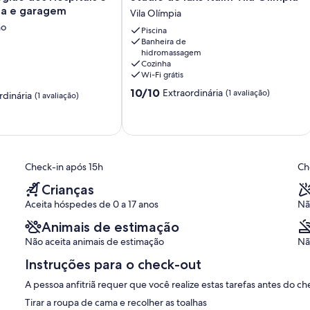
de
na e garagem
Vila Olímpia
luxo
no
Piscina
Itaim
Banheira de
Vila
hidromassagem
Olimpia
Cozinha
Vila
Wi-Fi grátis
Olímpia
10.0
10/10
Extraordinária
(1 avaliação)
rdinária
(1 avaliação)
de
10,
Extraordinária,
,
(1
avaliação)
Check-in após 15h
Ch
Crianças
Aceita hóspedes de 0 a 17 anos
Nã
Animais de estimação
Não aceita animais de estimação
Nã
Instruções para o check-out
A pessoa anfitriã requer que você realize estas tarefas antes do ch
Tirar a roupa de cama e recolher as toalhas