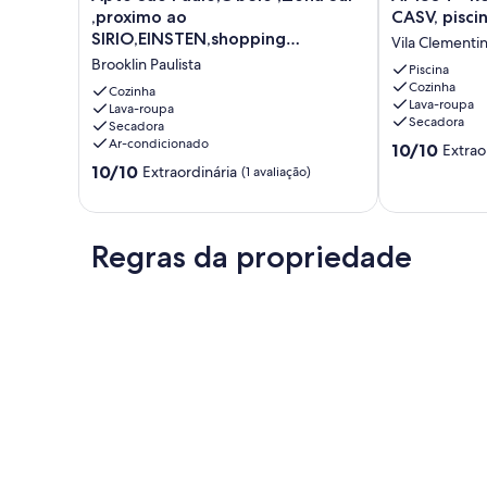
Sao
-
,proximo ao
CASV, pisci
Paulo,C
Região
SIRIO,EINSTEN,shopping
Vila Clementi
belo
dos
ibirapuera.<br>
Brooklin Paulista
,Zona
Hospitais
Piscina
Cozinha
Sul
e
Cozinha
Lava-roupa
,proximo
Lava-roupa
CASV,
Secadora
Secadora
ao
piscina
Ar-condicionado
10.0
SIRIO,EINSTEN,shopping
e
10/10
Extrao
de
ibirapuera.
garagem
10.0
10/10
Extraordinária
(1 avaliação)
10,
<br>
Vila
de
Extraordinária
Brooklin
Clementino
10,
(1
Paulista
Extraordinária,
avaliação)
(1
Regras da propriedade
avaliação)