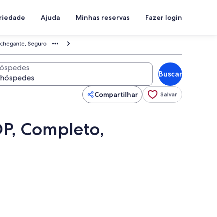
priedade
Ajuda
Minhas reservas
Fazer login
nchegante, Seguro
óspedes
Buscar
Compartilhar
Salvar
OP, Completo,