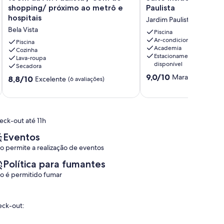
da
Inside
shopping/ próximo ao metrô e
Paulista
Av.
Hotel
hospitais
Jardim Paulista
Paulista
Windham
Bela Vista
/
Paulista
Piscina
Ar-condicionado
30m
Jardim
Piscina
Academia
do
Cozinha
Paulista
Estacionamento
Lava-roupa
shopping/
disponível
Secadora
próximo
9.0
9,0/10
Maravilhosa
ao
(2 a
8.8
8,8/10
Excelente
(6 avaliações)
de
metrô
de
10,
e
10,
Maravilhosa,
hospitais
Excelente,
(2
Bela
(6
eck-out até 11h
avaliações)
Vista
avaliações)
Eventos
o permite a realização de eventos
Política para fumantes
o é permitido fumar
eck-out: