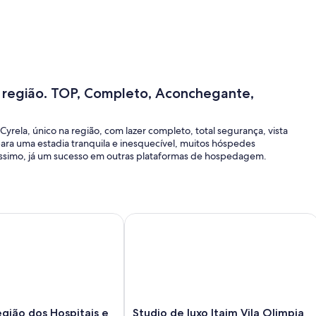
 região. TOP, Completo, Aconchegante,
ela, único na região, com lazer completo, total segurança, vista
ara uma estadia tranquila e inesquecível, muitos hóspedes
tíssimo, já um sucesso em outras plataformas de hospedagem.
,EINSTEN,shopping ibirapuera.<br>
ão dos Hospitais e CASV, piscina e garagem
Studio de luxo Itaim Vila Olimpia
Studio
gião dos Hospitais e
Studio de luxo Itaim Vila Olimpia