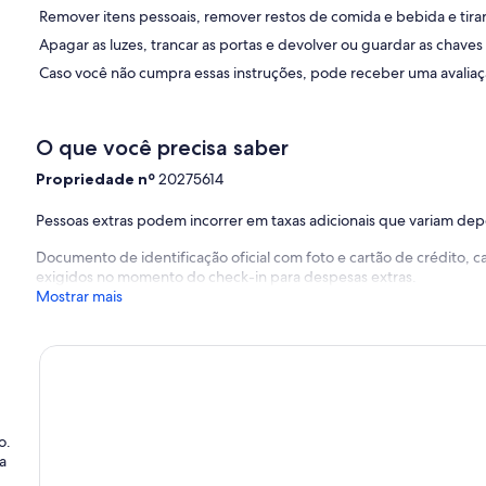
Remover itens pessoais, remover restos de comida e bebida e tirar 
Apagar as luzes, trancar as portas e devolver ou guardar as chaves
Caso você não cumpra essas instruções, pode receber uma avaliaçã
O que você precisa saber
Propriedade nº
20275614
Pessoas extras podem incorrer em taxas adicionais que variam de
Documento de identificação oficial com foto e cartão de crédito,
exigidos no momento do check-in para despesas extras.
Mostrar mais
o.
a