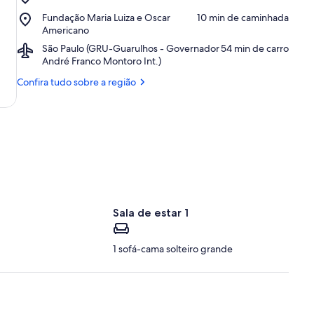
Palácio
de
Place,
Fundação Maria Luiza e Oscar
‪10 min de caminhada‬
dos
Moraes
Fundação
Americano
Bandeirantes
Maria
Airport,
São Paulo (GRU-Guarulhos - Governador
‪54 min de carro‬
Luiza
São
André Franco Montoro Int.)
e
Paulo
Oscar
Confira tudo sobre a região
(GRU-
Americano
Guarulhos
-
Governador
André
Franco
Montoro
Int.)
Sala de estar 1
1 sofá-cama solteiro grande