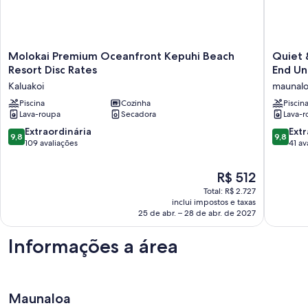
Molokai
Quiet
Molokai Premium Oceanfront Kepuhi Beach
Quiet & Im
Premium
&
Resort Disc Rates
End Un
Oceanfront
Immacul
Kaluakoi
maunal
Kepuhi
Molokai
Beach
Piscina
Cozinha
Condo,
Piscin
Lava-roupa
Secadora
Lava-r
Resort
2nd
Disc
Floor
9.8
9.8
Extraordinária
Extr
9,8
9,8
Rates
End
de
de
109 avaliações
41 av
Kaluakoi
Unit,
10,
10,
Ocean
Extraordinária,
Extraord
O
R$ 512
Views
109
41
preço
+
Total: R$ 2.727
avaliações
avaliaçõ
é
inclui impostos e taxas
Free
de
25 de abr. – 28 de abr. de 2027
Car
R$ 512
maunalo
Informações a área
Maunaloa