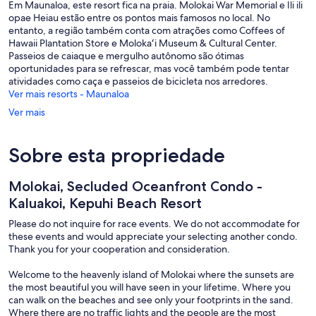
Em Maunaloa, este resort fica na praia. Molokai War Memorial e Ili ili
opae Heiau estão entre os pontos mais famosos no local. No
entanto, a região também conta com atrações como Coffees of
Hawaii Plantation Store e Molokaʻi Museum & Cultural Center.
Passeios de caiaque e mergulho autônomo são ótimas
oportunidades para se refrescar, mas você também pode tentar
atividades como caça e passeios de bicicleta nos arredores.
Ver mais resorts - Maunaloa
Ver mais
Sobre esta propriedade
Molokai, Secluded Oceanfront Condo -
Kaluakoi, Kepuhi Beach Resort
Please do not inquire for race events. We do not accommodate for
these events and would appreciate your selecting another condo.
Thank you for your cooperation and consideration.
Welcome to the heavenly island of Molokai where the sunsets are
the most beautiful you will have seen in your lifetime. Where you
can walk on the beaches and see only your footprints in the sand.
Where there are no traffic lights and the people are the most