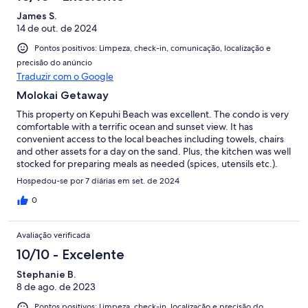
James S.
14 de out. de 2024
Pontos positivos: Limpeza, check-in, comunicação, localização e
precisão do anúncio
Traduzir com o Google
Molokai Getaway
This property on Kepuhi Beach was excellent. The condo is very
comfortable with a terrific ocean and sunset view. It has
convenient access to the local beaches including towels, chairs
and other assets for a day on the sand. Plus, the kitchen was well
stocked for preparing meals as needed (spices, utensils etc.).
Hospedou-se por 7 diárias em set. de 2024
0
Avaliação verificada
10/10 - Excelente
Stephanie B.
8 de ago. de 2023
Pontos positivos: Limpeza, check-in, localização e precisão do