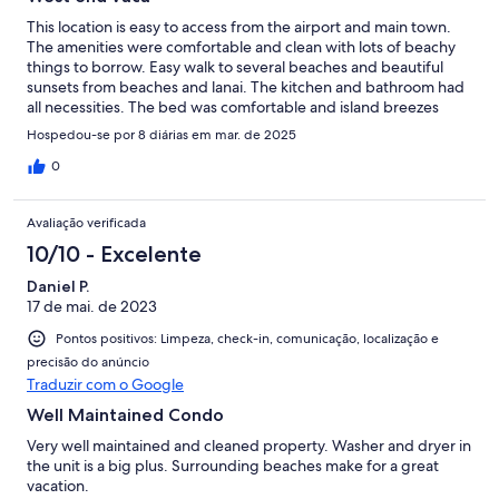
This location is easy to access from the airport and main town.
The amenities were comfortable and clean with lots of beachy
things to borrow. Easy walk to several beaches and beautiful
sunsets from beaches and lanai. The kitchen and bathroom had
all necessities. The bed was comfortable and island breezes
were amazing. All in all a great experience.
Hospedou-se por 8 diárias em mar. de 2025
0
Avaliação verificada
10/10 - Excelente
Daniel P.
17 de mai. de 2023
Pontos positivos: Limpeza, check-in, comunicação, localização e
precisão do anúncio
Traduzir com o Google
Well Maintained Condo
Very well maintained and cleaned property. Washer and dryer in
the unit is a big plus. Surrounding beaches make for a great
vacation.