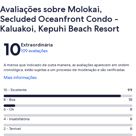
Avaliações sobre Molokai,
Secluded Oceanfront Condo -
Kaluakoi, Kepuhi Beach Resort
Avaliações
10
Extraordinária
109 avaliações
A menos que indicado de outra maneira, as avaliações aparecem em ordem
cronológica, estão sujeitas a um processo de moderação e são verificadas.
Abre
Mais informações
em
uma
Nota
10 - Excelente
99
nova
10
janela
Nota
8 - Boa
10
-
8
Excelente.
Nota
6 - Ok
0
-
99
6
Boa.
Nota
4 - Insatisfatória
0
de
-
10
4
109
Ok.
Nota
2 - Terrível
0
de
-
avaliações
0
2