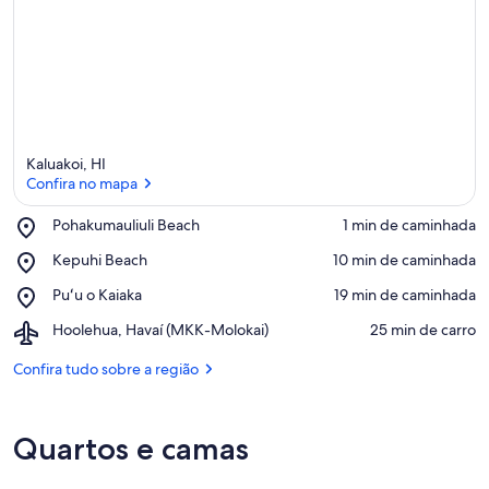
Kaluakoi, HI
Confira no mapa
Place,
Pohakumauliuli Beach
‪1 min de caminhada‬
Pohakumauliuli
Confira no mapa
Place,
Kepuhi Beach
‪10 min de caminhada‬
Beach
Kepuhi
Place,
Puʻu o Kaiaka
‪19 min de caminhada‬
Beach
Puʻu
Airport,
Hoolehua, Havaí (MKK-Molokai)
‪25 min de carro‬
o
Hoolehua,
Kaiaka
Havaí
Confira tudo sobre a região
(MKK-
Molokai)
Quartos e camas