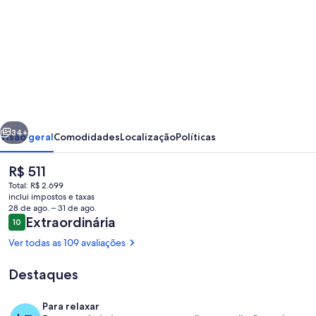
fotos
de
Molokai,
Secluded
Oceanfront
Condo
erior
Próximo
-
34+
Visão geral
Comodidades
Localização
Políticas
Kaluakoi,
O
R$ 511
Kepuhi
preço
Total: R$ 2.699
Beach
atual
inclui impostos e taxas
é
28 de ago. – 31 de ago.
Resort
R$ 511
Avaliações
Extraordinária
10
10 de 10
Ver todas as 109 avaliações
Destaques
Cozinha privada
Para relaxar