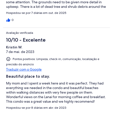
some attention. The grounds need to be given more detail in
upkeep. There is a lot of dead tree and shrub debris around the
grounds. This has nothing to do with condo. The owners have
Hospedou-se por 7 diárias em out. de 2025
done a great job with the condo.
0
Avaliação verificada
10/10 - Excelente
Kristin W.
7 de mai. de 2023
Pontos positivos: Limpeza, check-in, comunicação, localização e
precisão do anúncio
Traduzir com o Google
Beautiful place to stay.
My mom and I spent a week here and it was perfect. They had
everything we needed in the condo and beautiful beaches
within walking distances with very few people on them.
Wonderful views on the Lanai for morning coffee and breakfast.
This condo was a great value and we highly recommend!
Hospedou-se por 8 diárias em abr. de 2023