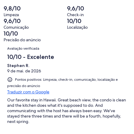
109
Insatisfatória.
de
-
9,8/10
9,6/10
avaliações
0
109
Terrível.
de
Limpeza
Check-in
avaliações
0
9,6/10
10/10
109
de
avaliações
Comunicação
Localização
109
10/10
avaliações
Precisão do anúncio
Avaliações
Avaliação verificada
10/10 - Excelente
Stephen R.
9 de mai. de 2026
Pontos positivos: Limpeza, check-in, comunicação, localização e
precisão do anúncio
Traduzir com o Google
Our favorite stay in Hawaii. Great beach view, the condo is clean
and the kitchen does what it's supposed to do. And
communicating with the host has always been easy. We've
stayed there three times and there will be a fourth, hopefully,
next spring.