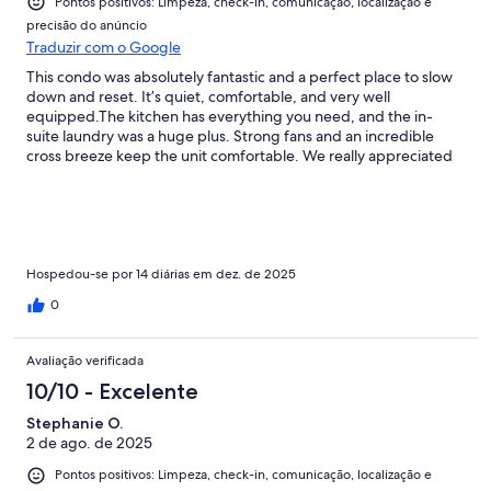
Pontos positivos: Limpeza, check-in, comunicação, localização e
precisão do anúncio
Traduzir com o Google
This condo was absolutely fantastic and a perfect place to slow
down and reset. It’s quiet, comfortable, and very well
equipped.The kitchen has everything you need, and the in-
suite laundry was a huge plus. Strong fans and an incredible
cross breeze keep the unit comfortable. We really appreciated
the Brita water filter, working ice maker (plus extra trays), and
the generous supply of towels. The king-sized bed was
extremely comfortable.The shower was excellent—extra tall
with a curved rod, which was much appreciated (especially at
5'11"). There are plenty of comfortable seating options
throughout the condo. Grocery prices were exactly what you’d
Hospedou-se por 14 diárias em dez. de 2025
expect for small-town island living—no surprises. The island
0
itself is very friendly and welcoming.
Avaliação verificada
10/10 - Excelente
Stephanie O.
2 de ago. de 2025
Pontos positivos: Limpeza, check-in, comunicação, localização e