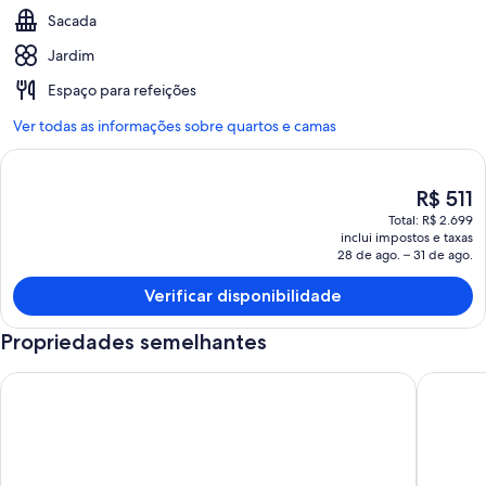
Sacada
Jardim
Espaço para refeições
Ver todas as informações sobre quartos e camas
O
R$ 511
preço
Total: R$ 2.699
atual
inclui impostos e taxas
é
28 de ago. – 31 de ago.
R$ 511
Verificar disponibilidade
Propriedades semelhantes
Molokai Premium Oceanfront Kepuhi Beach Resort Disc Rates
Quiet & 