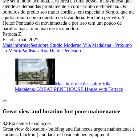
Me senti muito acolhida, a Andrea eh uma pessoa maravilhosa que
atende as demandas prontamente e com carinho e eficiência. Os
porteiros do predio sao muito cordiais, em especial o Sergio, que me
ajudou muito com a questao da lavanderia. Foi tudo perfeito. A
Heitor Penteado eh movimnetada e por isso tem um pouco de
barulho mas a mim nao me incomodou.
Patricia Z.
Estadia: mai. 2025
Mais informações sobre Studio Moderno Vila Madalena - Próximo
ao Metrô/Paulista - Rua Heitor Penteado
Mais informações sobre Vila
Madalena: GREAT PENTHOUSE House with Terrace
Great view and location but poor maintenance
8,8
Excelente
3 avaliações
Great view & location- building and flat needs urgent maintenance (
curtains, blackout) and lack of basic kitchen equipment