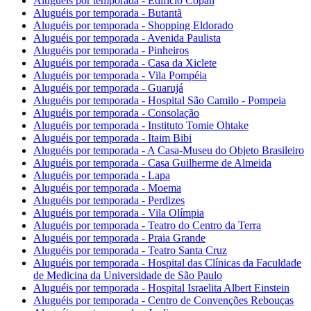
Aluguéis por temporada - Edifício Copan
Aluguéis por temporada - Butantã
Aluguéis por temporada - Shopping Eldorado
Aluguéis por temporada - Avenida Paulista
Aluguéis por temporada - Pinheiros
Aluguéis por temporada - Casa da Xiclete
Aluguéis por temporada - Vila Pompéia
Aluguéis por temporada - Guarujá
Aluguéis por temporada - Hospital São Camilo - Pompeia
Aluguéis por temporada - Consolação
Aluguéis por temporada - Instituto Tomie Ohtake
Aluguéis por temporada - Itaim Bibi
Aluguéis por temporada - A Casa-Museu do Objeto Brasileiro
Aluguéis por temporada - Casa Guilherme de Almeida
Aluguéis por temporada - Lapa
Aluguéis por temporada - Moema
Aluguéis por temporada - Perdizes
Aluguéis por temporada - Vila Olímpia
Aluguéis por temporada - Teatro do Centro da Terra
Aluguéis por temporada - Praia Grande
Aluguéis por temporada - Teatro Santa Cruz
Aluguéis por temporada - Hospital das Clínicas da Faculdade
de Medicina da Universidade de São Paulo
Aluguéis por temporada - Hospital Israelita Albert Einstein
Aluguéis por temporada - Centro de Convenções Rebouças