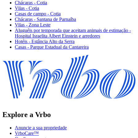
Chácaras - Cotia
Vilas - Cotia
Casas de campo - Cotia
Chácaras - Santana de Parnaíba
Vilas - Zona Leste
Aluguéis por temporada que aceitam animais de estimação -
Hospital Israelita Albert Einstein e arredores
Hotéis - Estância Alto da Serra
Casas - Parque Estadual da Cantareira
Explore a Vrbo
Anuncie a sua propriedade
VrboCare™