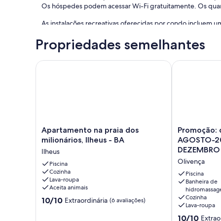
Os hóspedes podem acessar Wi-Fi gratuitamente. Os qua
As instalações recreativas oferecidas por condo incluem 
Propriedades semelhantes
Apartamento na praia dos milionários, Ilheus - BA
Promoção: d
Apartamento
Promoção:
Apartamento na praia dos
Promoção: 
na
diária
milionários, Ilheus - BA
AGOSTO-20
praia
promocional
DEZEMBRO 
Ilheus
dos
em
Olivença
milionários,
Piscina
AGOSTO-
Cozinha
Ilheus
2022
Piscina
Lava-roupa
-
R$599,00
Banheira de
Aceita animais
hidromassa
BA
até
Cozinha
10.0
Ilheus
10/10
DEZEMBRO
Extraordinária
(6 avaliações)
Lava-roupa
de
-2022
10,
10.0
😍
10/10
Extrao