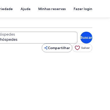
priedade
Ajuda
Minhas reservas
Fazer login
óspedes
Buscar
Compartilhar
Salvar