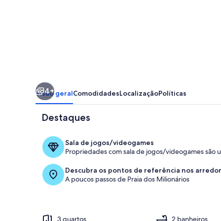
APARTAMENTO
NOVINHO
4+
Visão geral
Comodidades
Localização
Políticas
Destaques
Sala de jogos/videogames
Propriedades com sala de jogos/videogames são u
Piscina
Descubra os pontos de referência nos arredo
A poucos passos de Praia dos Milionários
3 quartos
2 banheiros