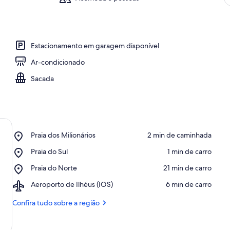
Estacionamento em garagem disponível
Ar-condicionado
Sacada
Place,
Praia dos Milionários
‪2 min de caminhada‬
Praia
Place,
Praia do Sul
‪1 min de carro‬
dos
Praia
Milionários
Place,
Praia do Norte
‪21 min de carro‬
do
Praia
Sul
Airport,
Aeroporto de Ilhéus (IOS)
‪6 min de carro‬
do
Aeroporto
Norte
de
Confira tudo sobre a região
Ilhéus
(IOS)