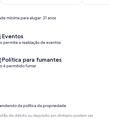
Extraordinária,
avaliação)
(8
avaliações)
ade mínima para alugar: 21 anos
Eventos
o permite a realização de eventos
Política para fumantes
o é permitido fumar
pendendo da política da propriedade.
 cartão de débito ou depósito em dinheiro podem ser