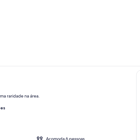
Área de esta
Quarto
ma raridade na área.
res
Acomoda 6 pessoas