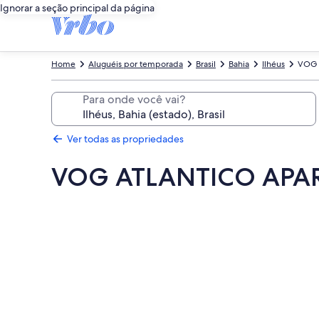
Ignorar a seção principal da página
Home
Aluguéis por temporada
Brasil
Bahia
Ilhéus
VOG 
Para onde você vai?
Ver todas as propriedades
VOG ATLANTICO AP
Galeria
de
fotos
de
VOG
ATLANTICO