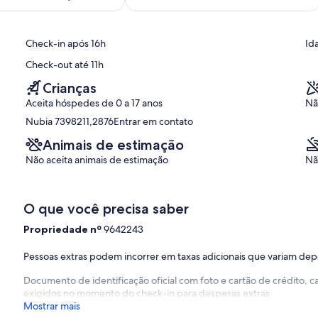
(1
avaliação)
,
Check-in após 16h
Id
Check-out até 11h
Crianças
Aceita hóspedes de 0 a 17 anos
Nã
Nubia 7398211,2876Entrar em contato
Animais de estimação
Não aceita animais de estimação
Nã
O que você precisa saber
Propriedade nº
9642243
Pessoas extras podem incorrer em taxas adicionais que variam de
Documento de identificação oficial com foto e cartão de crédito,
exigidos no momento do check-in para despesas extras.
Mostrar mais