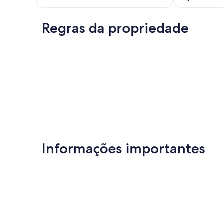
Extraordinária,
de
🏖
(6
10,
🌊
avaliações)
Extraordinária
☀️
Regras da propriedade
(4
⛱
avaliações)
Olivença
Informações importantes