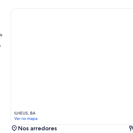
is
m
ILHEUS, BA
Ver no mapa
Nos arredores