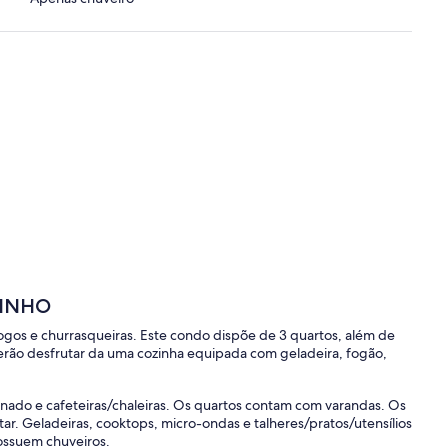
VINHO
ogos e churrasqueiras. Este condo dispõe de 3 quartos, além de
erão desfrutar da uma cozinha equipada com geladeira, fogão,
ado e cafeteiras/chaleiras. Os quartos contam com varandas. Os
r. Geladeiras, cooktops, micro-ondas e talheres/pratos/utensílios
possuem chuveiros.