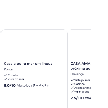
Casa a beira mar em Ilheus
CASA AMARELA, aconch
O -2022😍🏖🌊☀️⛱
Casa
CASA
Casa a beira mar em Ilheus
CASA AMARELA, aco
a
AMARELA,
próxima ao mar.
Pontal
beira
aconchegante,
Olivença
Cozinha
mar
próxima
Vista do mar
em
ao
Vista p/ mar
Cozinha
Ilheus
mar.
8.0
8,0/10
Muito boa
(1 avaliação)
Aceita animais
Pontal
Olivença
de
Wi-Fi grátis
10,
9.6
9,6/10
Muito
Extraordinária
(8
de
boa,
10,
(1