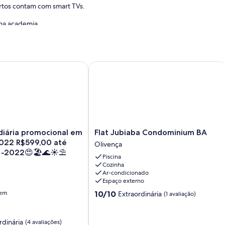
rtos contam com smart TVs.
uma academia.
Flat Jubiaba Condominium BA
iária promocional em AGOSTO-2022 R$599,00 até DEZEMBR
Flat
diária promocional em
Flat Jubiaba Condominium BA
Jubiaba
22 R$599,00 até
Olivença
Condominium
-2022😍🏖🌊☀️⛱
Piscina
BA
Cozinha
Olivença
Ar-condicionado
Espaço externo
10.0
gem
10/10
Extraordinária
(1 avaliação)
de
10,
Extraordinária,
rdinária
(4 avaliações)