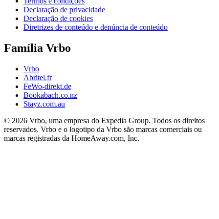
Termos e condições
Declaração de privacidade
Declaração de cookies
Diretrizes de conteúdo e denúncia de conteúdo
Família Vrbo
Vrbo
Abritel.fr
FeWo-direkt.de
Bookabach.co.nz
Stayz.com.au
© 2026 Vrbo, uma empresa do Expedia Group. Todos os direitos
reservados. Vrbo e o logotipo da Vrbo são marcas comerciais ou
marcas registradas da HomeAway.com, Inc.