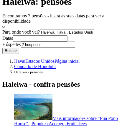
Haleiwa: pensões
Encontramos 7 pensões - insira as suas datas para ver a
disponibilidade
Para onde você vai?
Datas
Hóspedes
Buscar
Havaí
Estados Unidos
Página inicial
Condado de Honolulu
Haleiwa - pensões
Haleiwa - confira pensões
Mais informações sobre "Pua Pono
House" | Pupukea Acerage, Fruit Trees