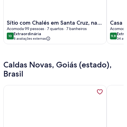
Mais informações sobre Sítio com Chalés em Santa Cruz, na
Mais info
Sítio com Chalés em Santa Cruz, na
Casa C
Cidade do Rio de Janeiro
Acomoda 99 pessoas · 7 quartos · 7 banheiros
Acomoda 4
extraordinária
extra
Extraordinária
Extra
10
9,8
10 de 10
9,8 de 1
8 avaliações externas
34 ava
(34
avali
Caldas Novas, Goiás (estado),
Brasil
Mais informações sobre Apto Caldas Novas, conforto e laser
Mais infor