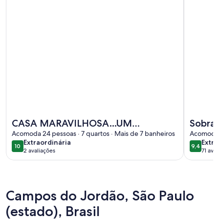
Mais informações sobre CASA MARAVILHOSA...UM VERD
Mais info
CASA MARAVILHOSA...UM
Sobrad
VERDADEIRO PARAÍSO EM
Acomoda 24 pessoas · 7 quartos · Mais de 7 banheiros
na Pra
Acomoda 8
extraordinária
extra
Extraordinária
Extra
ITAMAMBUCA
10
9,4
10 de 10
9,4 de 1
2 avaliações
71 ava
(2
(71
avaliações)
avali
Campos do Jordão, São Paulo
(estado), Brasil