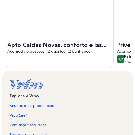
Mais informações sobre Apto Caldas Novas, conforto e laser
Mais infor
Apto Caldas Novas, conforto e laser
Privé 
garantido, piscinas Thermais. Prox ao
Acomoda 6 pessoas · 2 quartos · 2 banheiros
(6 adu
Acomoda 6
extra
Extra
Centro
9,8
9,8 de 1
7 aval
Explore a Vrbo
Anuncie a sua propriedade
VrboCare™
Confiança e segurança
Recursos para parceiros