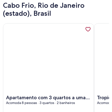
Cabo Frio, Rio de Janeiro
(estado), Brasil
Mais informações sobre Apartamento com 3 quartos a uma q
Mais info
Mais informações sobre Apartamento com 3 quartos a uma q
Mais info
Apartamento com 3 quartos a uma
Tropic
quadra da praia do forte em Cabo
Acomoda 8 pessoas · 3 quartos · 2 banheiros
Acomoda 7
Frio