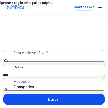
Ignorar a seção principal da página
Baixar app
Viaje com animais de estimação
Alugue casas, bangalôs, cabanas e muito mais ...
Para onde você vai?
Datas
Hóspedes
2 hóspedes
Buscar