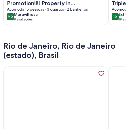
Promotion!!!! Property in
Triple
Florianópolis-SC at Praia dos
Acomoda 15 pessoas · 3 quartos · 2 banheiros
Acomoda 8
maravilhosa
extra
Maravilhosa
Extra
Ingleses 15 people w/ Air
9,0
10
9,0 de 10
10 de 10
9 avaliações
19 ava
(9
avaliações)
Rio de Janeiro, Rio de Janeiro
(estado), Brasil
Mais informações sobre Sítio com Chalés em Santa Cruz, na
Mais info