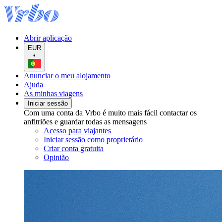
Abrir aplicação
EUR
•
Anunciar o meu alojamento
Ajuda
As minhas viagens
Iniciar sessão
Com uma conta da Vrbo é muito mais fácil contactar os
anfitriões e guardar todas as mensagens
Acesso para viajantes
Iniciar sessão como proprietário
Criar conta gratuita
Opinião