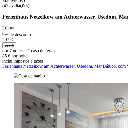
Maravilhoso
(47 avaliações)
Ferienhaus Netzelkow am Achterwasser, Usedom, Mar B
Lütow
9% de desconto
597 €
657 €
por 7 noites e 1 casa de férias
85 € por noite
inclui impostos e taxas
Ferienhaus Netzelkow am Achterwasser, Usedom, Mar Báltico, com Wi