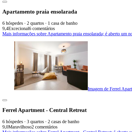
Apartamento praia ensolarada
6 hóspedes · 2 quartos · 1 casa de banho
9,4
Excecional
6 comentários
Mais informações sobre Apartamento praia ensolarada; é aberto um n
Imagem de Ferrel Apart
Ferrel Apartment - Central Retreat
6 hóspedes · 3 quartos · 2 casas de banho
9,0
Maravilhoso
2 comentários