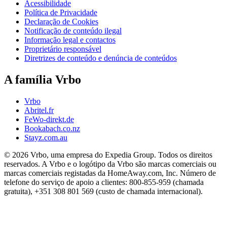
Acessibilidade
Política de Privacidade
Declaração de Cookies
Notificação de conteúdo ilegal
Informação legal e contactos
Proprietário responsável
Diretrizes de conteúdo e denúncia de conteúdos
A família Vrbo
Vrbo
Abritel.fr
FeWo-direkt.de
Bookabach.co.nz
Stayz.com.au
© 2026 Vrbo, uma empresa do Expedia Group. Todos os direitos
reservados. A Vrbo e o logótipo da Vrbo são marcas comerciais ou
marcas comerciais registadas da HomeAway.com, Inc. Número de
telefone do serviço de apoio a clientes: 800-855-959 (chamada
gratuita), +351 308 801 569 (custo de chamada internacional).