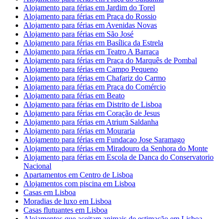
Alojamento para férias em Jardim do Torel
Alojamento para férias em Praça do Rossio
Alojamento para férias em Avenidas Novas
Alojamento para férias em São José
Alojamento para férias em Basílica da Estrela
Alojamento para férias em Teatro A Barraca
Alojamento para férias em Praça do Marquês de Pombal
Alojamento para férias em Campo Pequeno
Alojamento para férias em Chafariz do Carmo
Alojamento para férias em Praça do Comércio
Alojamento para férias em Beato
Alojamento para férias em Distrito de Lisboa
Alojamento para férias em Coração de Jesus
Alojamento para férias em Atrium Saldanha
Alojamento para férias em Mouraria
Alojamento para férias em Fundacao Jose Saramago
Alojamento para férias em Miradouro da Senhora do Monte
Alojamento para férias em Escola de Danca do Conservatorio
Nacional
Apartamentos em Centro de Lisboa
Alojamentos com piscina em Lisboa
Casas em Lisboa
Moradias de luxo em Lisboa
Casas flutuantes em Lisboa
Alojamentos que aceitam animais de estimação em Lisboa