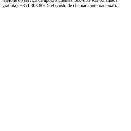
telefone do serviço de apoio a clientes: 800-855-959 (chamada
gratuita), +351 308 801 569 (custo de chamada internacional).