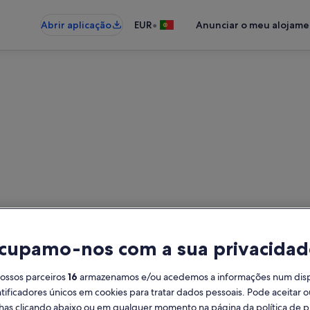
•
Abrir aplicação
EUR
Anunciar o meu alojam
São Martinho do Porto: casa
55 casas — introduza as datas de d
cupamo-nos com a sua privacidad
Datas
Hó
nossos parceiros
16
armazenamos e/ou acedemos a informações num dispos
2 h
ificadores únicos em cookies para tratar dados pessoais. Pode aceitar ou
lhas clicando abaixo ou em qualquer momento na página da política de p