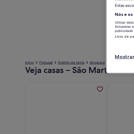
Estas esco
Nós e os
Utilizar dad
Armazenar e
publicidade 
Lista de p
Mostrar
Início
Portugal
Distrito de Leiria
Alcobaça
Casas: São Mar
Veja casas – São Martinho d
Mais informações sobre Villa Diana - Private Pool
Mais inform