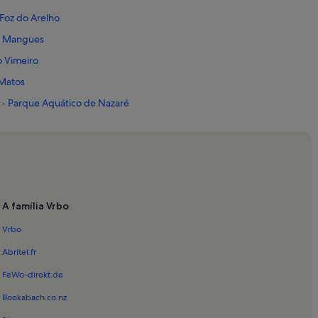
 Foz do Arelho
de Mangues
o Vimeiro
 Matos
 - Parque Aquático de Nazaré
 São Martinho do Porto
a Nazaré
o Abegão
e Salir do Porto
A família Vrbo
o de Alcobaça
Vrbo
uro
nofre e Serra do Bouro
Abritel.fr
FeWo-direkt.de
l Benfeito
Bookabach.co.nz
de Óbidos