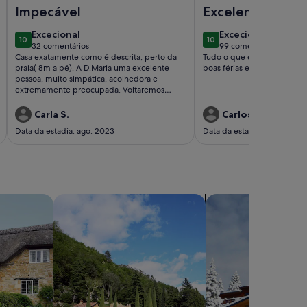
na
Imagem de Casa tradicional portuguesa a uma curta distância
Imagem de Vivenda fami
Impecável
Excelente
excecional
excecional
Excecional
Excecional
10
10
10 de 10
10 de 10
32 comentários
99 comentários
(32
(99
Casa exatamente como é descrita, perto da
Tudo o que é necessário pa
comentários)
comentários)
praia( 8m a pé). A D.Maria uma excelente
boas férias em família.
pessoa, muito simpática, acolhedora e
extremamente preocupada. Voltaremos
certamente!
Carla S.
Carlos R.
Data da estadia: ago. 2023
Data da estadia: jun. 2021
e campo
pesquisar moradias de luxo
pesquisar chalés