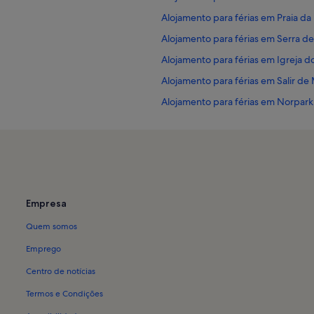
Alojamento para férias em Praia da
Alojamento para férias em Serra 
Alojamento para férias em Igreja d
Alojamento para férias em Salir de
Alojamento para férias em Norpark
Alojamento para férias em Praia de
Alojamento para férias em Porto d
Alojamento para férias em Casal d
Alojamento para férias em Tornada 
Empresa
Alojamento para férias em Mosteir
Quem somos
Alojamento para férias em Nadado
Alojamento para férias em Santo O
Emprego
Alojamento para férias em Bárrio
Centro de notícias
Alojamento para férias em Carvalha
Termos e Condições
Alojamento para férias em Lagoa 