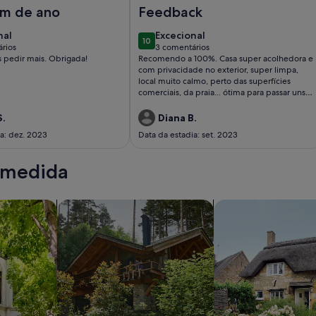
ita
 GRANDMA BAY HOUSE
Imagem de Casinha verde com pisci
m de ano
Feedback
nal
excecional
nal
Excecional
10
10 de 10
rios
3 comentários
(3
pedir mais. Obrigada!
Recomendo a 100%. Casa super acolhedora e
ários)
comentários)
com privacidade no exterior, super limpa,
local muito calmo, perto das superfícies
comerciais, da praia... ótima para passar uns
dias calmos e descansados. A gestora é super
simpática e acessível. Tudo top.
S.
Diana B.
ia: dez. 2023
Data da estadia: set. 2023
 medida
entos/apartamentos em condomínio
pesquisar cabanas
pesquisar cassas d