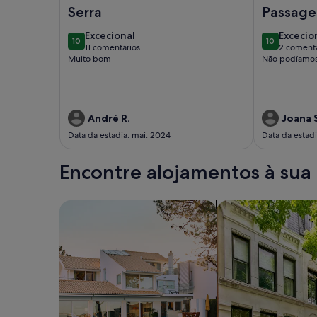
Imagem de Casa Rústica, para uma escapada perfe
Imagem de
Serra
Passage
excecional
excecio
Excecional
Excecio
10
10
10 de 10
10 de 10
11 comentários
2 comentá
(11
(2
Muito bom
Não podíamos 
comentários)
coment
André R.
Joana 
Data da estadia: mai. 2024
Data da estad
Encontre alojamentos à sua
Pesquisar casas
Pesquisar apartam