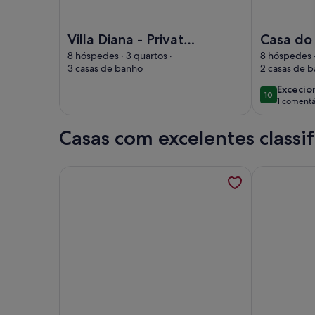
Imagem de Villa Diana - Private Pool Oasis
Imagem de C
Villa Diana - Private
Casa do
Pool Oasis
8 hóspedes · 3 quartos ·
8 hóspedes ·
3 casas de banho
2 casas de 
excecio
Excecio
10
10 de 10
1 comentá
(1
coment
Casas com excelentes classi
Mais informações sobre Casa Rústica, para uma es
Mais infor