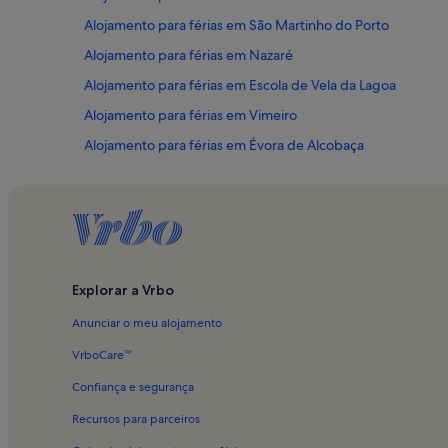
Alojamento para férias em São Martinho do Porto
Alojamento para férias em Nazaré
Alojamento para férias em Escola de Vela da Lagoa
Alojamento para férias em Vimeiro
Alojamento para férias em Évora de Alcobaça
Alojamento para férias em Foz do Arelho
Alojamento para férias em Salir do Porto
Alojamento para férias em Casalinho
Alojamento para férias em Serra da Pescaria
Explorar a Vrbo
Alojamento para férias em Tornada
Anunciar o meu alojamento
Alojamento para férias em Monte de São Bartolomeu
Alojamento para férias em Casais da Fragosa
VrboCare™
Alojamento para férias em Parque Dom Carlos I
Confiança e segurança
Alojamento para férias em Casal do Pardo
Recursos para parceiros
Alojamento para férias em Farol da Nazaré