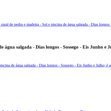
ural de pedra e madeira - Sol e piscina de água salgada - Dias longos 
de água salgada - Dias longos - Sossego - Eis Junho e 
piscina de água salgada - Dias longos - Sossego - Eis Junho e Julho; é