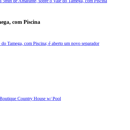
a 5min de Amarante, sobre o Vale do Tamega, com Piscina
ega, com Piscina
e do Tamega, com Piscina; é aberto um novo separador
Boutique Country House w/ Pool