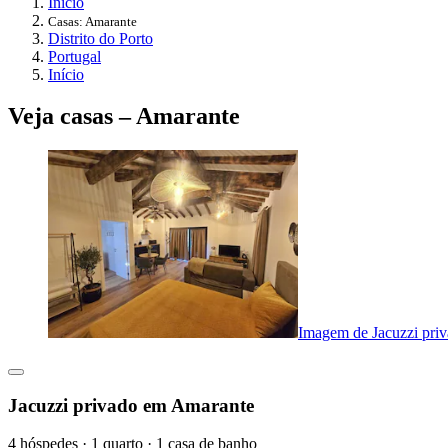
Início
Casas: Amarante
Distrito do Porto
Portugal
Início
Veja casas – Amarante
Imagem de Jacuzzi pri
Jacuzzi privado em Amarante
4 hóspedes · 1 quarto · 1 casa de banho