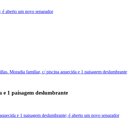
; é aberto um novo separador
las. Moradia familiar, c/ piscina aquecida e 1 paisagem deslumbrante
da e 1 paisagem deslumbrante
a aquecida e 1 paisagem deslumbrante; é aberto um novo separador