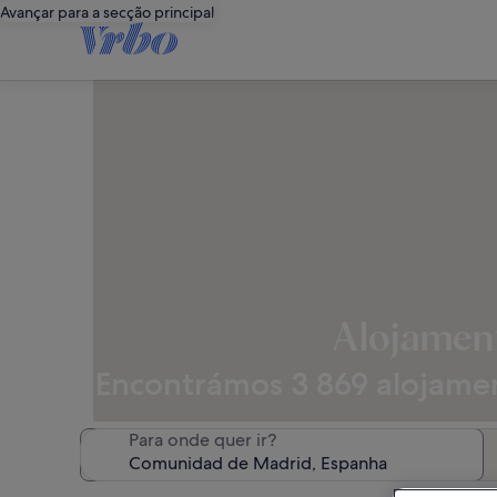
Avançar para a secção principal
Alojament
Encontrámos 3 869 alojamento
Para onde quer ir?