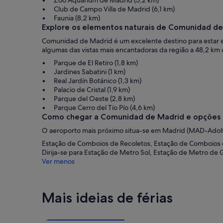
Zoo Aquarium de Madrid (5,2 km)
Club de Campo Villa de Madrid (6,1 km)
Faunia (8,2 km)
Explore os elementos naturais de Comunidad d
Comunidad de Madrid é um excelente destino para estar em
algumas das vistas mais encantadoras da região a 48,2 km 
Parque de El Retiro (1,8 km)
Jardines Sabatini (1 km)
Real Jardín Botánico (1,3 km)
Palacio de Cristal (1,9 km)
Parque del Oeste (2,8 km)
Parque Cerro del Tío Pío (4,6 km)
Como chegar a Comunidad de Madrid e opções d
O aeroporto mais próximo situa-se em Madrid (MAD-Adolfo
Estação de Comboios de Recoletos, Estação de Comboios d
Dirija-se para Estação de Metro Sol, Estação de Metro de
Ver menos
Mais ideias de férias