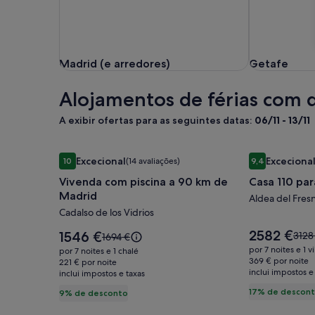
Madrid (e arredores)
Getafe
Madrid (e arredores)
Getafe
Alojamentos de férias com
A exibir ofertas para as seguintes datas:
06/11 - 13/11
Galeria
Vivenda com piscina a 90 km de Madrid
Galeria
Casa 110 para
Excecional
Exceciona
10
(14 avaliações)
9,4
de
de
Pontuação de 10 de um máximo de 10, Excecional, (14 avaliaç
Pontuação de 
Vivenda com piscina a 90 km de
Casa 110 par
imagens
imagens
Madrid
de
de
Aldea del Fres
Cadalso de los Vidrios
Vivenda
Casa
com
110
O
2582 €
O
1546 €
O
3128
O
1694 €
preço
piscina
preço
para
preç
preço
por 7 noites e 1 vi
por 7 noites e 1 chalé
é
é
era
era
369 € por noite
a
221 € por noite
11
2582 €
1546 €
inclui impostos e
3128
inclui impostos e taxas
1694 €,
90
pessoas
cons
consulte
17% de descon
9% de desconto
km
mais
mais
info
de
informações