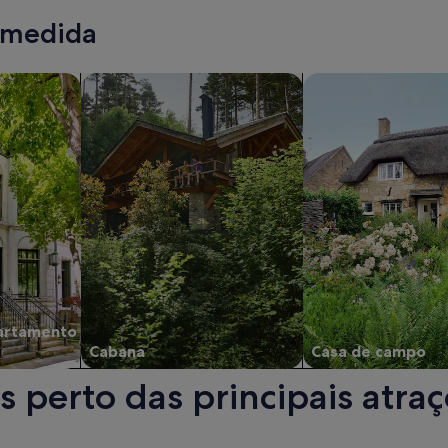
e
sobre
 medida
a
tarifa
ão.
padrão.
entos/apartamentos em condomínio
pesquisar cabanas
pesquisar cassas d
artamento
Cabana
Casa de campo
s perto das principais atr