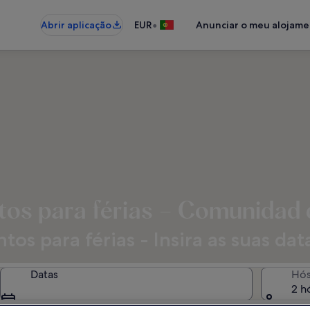
•
Abrir aplicação
EUR
Anunciar o meu alojam
os para férias – Comunidad
s para férias - Insira as suas dat
Datas
Hó
2 h