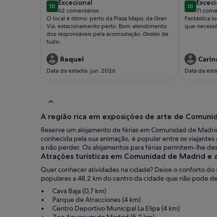
excecional
excec
Excecional
Exceci
10
10
10 de 10
10 de 10
62 comentários
71 come
(62
(71
O local é ótimo: perto da Plaza Major, da Gran
Fantástica l
comentários)
comen
Via, estacionamento perto. Bom atendimento
que necessi
dos responsáveis pela acomodação. Gostei de
tudo.
Raquel
Carin
Data da estadia: jun. 2026
Data da esta
A região rica em exposições de arte de Comunid
Reserve um alojamento de férias em Comunidad de Madrid 
conhecida pela sua animação, é popular entre os viajantes g
a não perder. Os alojamentos para férias permitem-lhe de
Atrações turísticas em Comunidad de Madrid e 
Quer conhecer atividades na cidade? Deixe o conforto do
populares a 48,2 km do centro da cidade que não pode deix
Cava Baja (0,7 km)
Parque de Atracciones (4 km)
Centro Deportivo Municipal La Elipa (4 km)