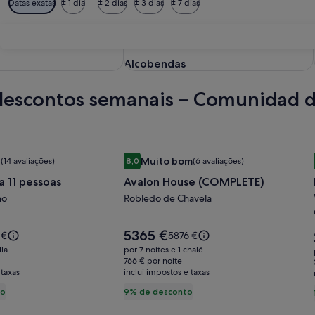
Datas exatas
± 1 dia
± 2 dias
± 3 dias
± 7 dias
Alcobendas
Alcobendas
 descontos semanais – Comunidad 
 11 pessoas
Galeria
Avalon House (COMPLETE)
l
Muito bom
(14 avaliações)
8,0
(6 avaliações)
de
ões)
9,4 de um máximo de 10, Excecional, (14 avaliações)
Pontuação de 8,0 de um máximo de 10, Muito
a 11 pessoas
Avalon House (COMPLETE)
imagens
no
de
Robledo de Chavela
Avalon
House
O
5365 €
O
 €
5876 €
preço
(COMPLETE)
o
preço
lla
por 7 noites e 1 chalé
é
era
766 € por noite
5365 €
 taxas
 €,
inclui impostos e taxas
5876 €,
ulte
consulte
to
9% de desconto
mais
rmações
informações