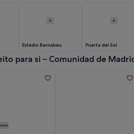
janela.
re Gran Via. Abre numa nova janela.
Mais informações sobre Estádio Bernabéu. Abre numa
Mais informações sobre 
3
4
Estádio Bernabéu
Puerta del Sol
eito para si – Comunidad de Madri
ith fabulous garden; é aberto um novo separador
ções sobre Privat guest room in family villa in nature close 
Mais informações sobre Casa Rural (a
emium