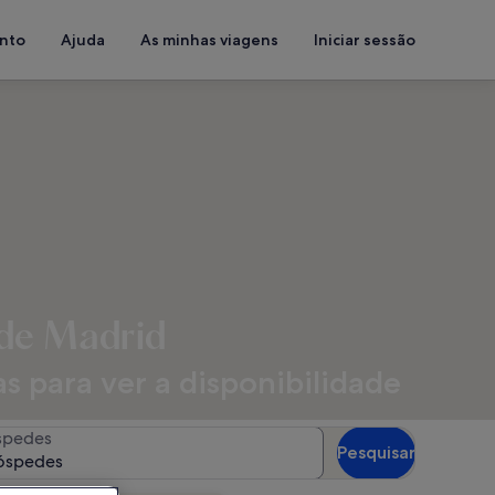
ento
Ajuda
As minhas viagens
Iniciar sessão
 de Madrid
as para ver a disponibilidade
spedes
Pesquisar
óspedes