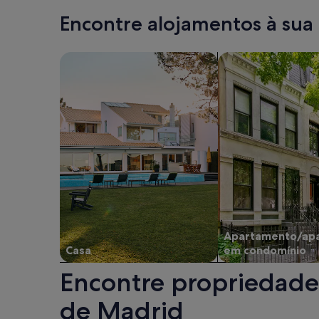
sobr
sobre
Madrid
Encontre alojamentos à sua
a
a
tarifa
tarifa
padr
padrão.
Pesquisar casas
Pesquisar apartam
Apartamento/ap
Casa
em condomínio
Encontre propriedade
de Madrid