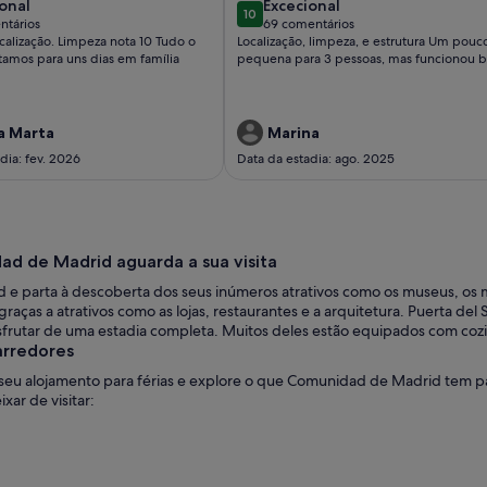
ional
excecional
onal
Excecional
10
10 de 10
ntários
69 comentários
(69
ocalização. Limpeza nota 10 Tudo o
Localização, limpeza, e estrutura Um pouco
tários)
comentários)
tamos para uns dias em família
pequena para 3 pessoas, mas funcionou 
a Marta
Marina
dia: fev. 2026
Data da estadia: ago. 2025
ad de Madrid aguarda a sua visita
e parta à descoberta dos seus inúmeros atrativos como os museus, os 
raças a atrativos como as lojas, restaurantes e a arquitetura. Puerta del
sfrutar de uma estadia completa. Muitos deles estão equipados com cozi
arredores
 seu alojamento para férias e explore o que Comunidad de Madrid tem p
ar de visitar: