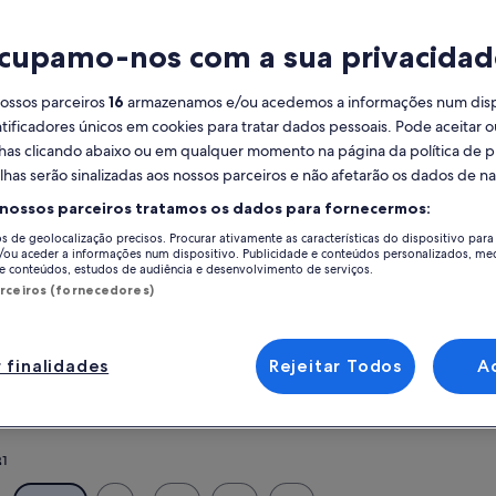
Calendário
D
cupamo-nos com a sua privacidad
Estes
agosto de 2026
se
são
os
nossos parceiros
16
armazenamos e/ou acedemos a informações num dispos
meses
ificadores únicos em cookies para tratar dados pessoais. Pode aceitar ou
segunda-
terça-
quarta-
quinta-
sexta-
sábado
domingo
segunda-
terç
S
T
Q
Q
S
S
D
S
T
que
feira
feira
feira
feira
feira
feira
feira
lhas clicando abaixo ou em qualquer momento na página da política de p
estão
lhas serão sinalizadas aos nossos parceiros e não afetarão os dados de 
a
1
1
2
2
 nossos parceiros tratamos os dados para fornecermos:
ser
rid
os de geolocalização precisos. Procurar ativamente as características do dispositivo para 
apresentados
/ou aceder a informações num dispositivo. Publicidade e conteúdos personalizados, me
3
4
5
6
7
8
7
8
9
9
atualmente:
e conteúdos, estudos de audiência e desenvolvimento de serviços.
 de Madrid graças à nossa seleção de 171 casas, 3322 apartamentos e ou
August
arceiros (fornecedores)
s ou o seu amigo de quatro patas, tais como banheira de hidromassagem e
10
11
12
13
14
15
14
15
16
16
de
comodidades indispensáveis, tais como opções acessíveis ou para não fu
2026
e
17
18
19
20
21
22
21
22
23
23
 finalidades
Rejeitar Todos
A
dad de Madrid
September
de
24
25
26
27
28
29
28
29
30
30
Alcobendas
2026.
31