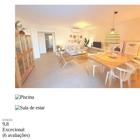
9,8
Excecional
(6 avaliações)