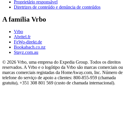
Proprietário responsável
Diretrizes de conteúdo e denúncia de conteúdos
A família Vrbo
Vrbo
Abritel.fr
FeWo-direkt.de
Bookabach.co.nz
Stayz.com.au
© 2026 Vrbo, uma empresa do Expedia Group. Todos os direitos
reservados. A Vrbo e o logótipo da Vrbo são marcas comerciais ou
marcas comerciais registadas da HomeAway.com, Inc. Número de
telefone do serviço de apoio a clientes: 800-855-959 (chamada
gratuita), +351 308 801 569 (custo de chamada internacional).