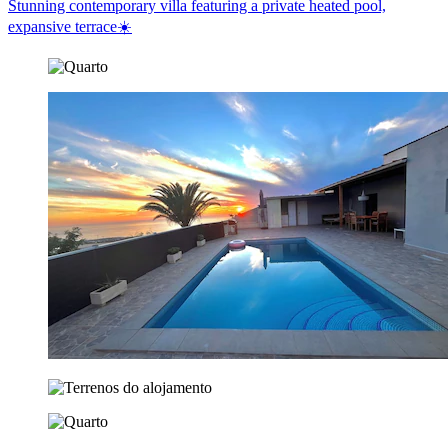
Stunning contemporary villa featuring a private heated pool,
expansive terrace☀️