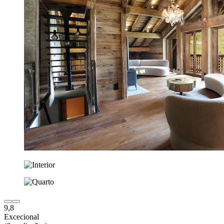
9,8
Excecional