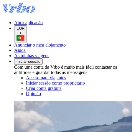
Abrir aplicação
EUR
•
Anunciar o meu alojamento
Ajuda
As minhas viagens
Iniciar sessão
Com uma conta da Vrbo é muito mais fácil contactar os
anfitriões e guardar todas as mensagens
Acesso para viajantes
Iniciar sessão como proprietário
Criar conta gratuita
Opinião