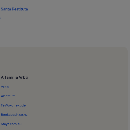
 Santa Restituta
a
 di Mari Pintau
 di Nora
dalena
A família Vrbo
Vrbo
Abritel.fr
FeWo-direkt.de
Bookabach.co.nz
Stayz.com.au