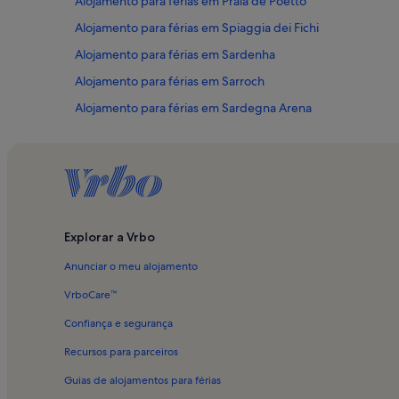
Alojamento para férias em Praia de Poetto
Alojamento para férias em Spiaggia dei Fichi
Alojamento para férias em Sardenha
Alojamento para férias em Sarroch
Alojamento para férias em Sardegna Arena
Alojamento para férias em Capitana
Alojamento para férias em Cann'e Sisa
Alojamento para férias em Bastião de Saint Remy
Alojamento para férias em Monserrato
Explorar a Vrbo
Alojamento para férias em Praia de Kala e Moru
Anunciar o meu alojamento
Casas na praia em Sardenha
Alojamentos para famílias em Sardenha
VrboCare™
Casas de hóspedes em Sardenha
Confiança e segurança
Resorts em Praia de Giorgino
Recursos para parceiros
Guias de alojamentos para férias