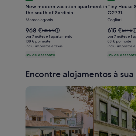
de
de
New modern vacation apartment in
Tiny House S
imagens
imagens
the south of Sardinia
Q2731.
de
de
Maracalagonis
Cagliari
New
Tiny
modern
House
O
O
968 €
615 €
O
O
1056 €
667 €
vacation
preço
Salvator
preço
preço
preço
por 7 noites e 1 apartamento
por 7 noites e 1 
é
é
era
era
apartment
138 € por noite
Rosa
88 € por noite
968 €
615 €
inclui impostos e taxas
1056 €,
inclui impostos e
667 €,
in
I.U.N.
consulte
consult
8% de desconto
8% de descont
the
Q2731.
mais
mais
south
informações
inform
sobre
sobre
of
Encontre alojamentos à sua
a
a
Sardinia
tarifa
tarifa
padrão.
padrão
Pesquisar casas
Pesquisar apartam