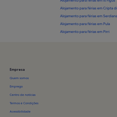
Alojamento para férias em Is Figus
Alojamento para férias em Cripta di
Alojamento para férias em Serdian
Alojamento para férias em Pula
Alojamento para férias em Pirri
Alojamento para férias em Spiaggia
Alojamento para férias em Spiaggia
Alojamento para férias em Cagliari
Alojamento para férias em La Mad
Empresa
Moradias de luxo em Sardenha
Quem somos
Casas em Sardenha
Apartamentos em Sardenha
Emprego
Resorts em Sardenha
Centro de notícias
Termos e Condições
Acessibilidade