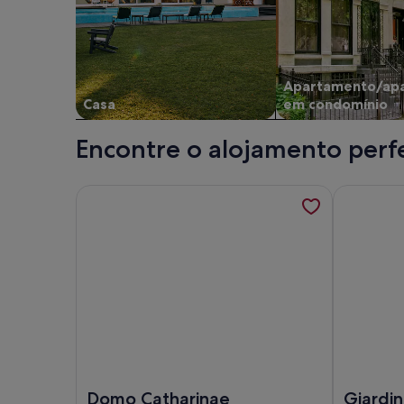
Apartamento/ap
Casa
em condomínio
Encontre o alojamento perfe
Mais informações sobre Domo Catharinae; é aber
Mais infor
Imagem de Domo Catharinae
Imagem de 
Domo Catharinae
Giardin