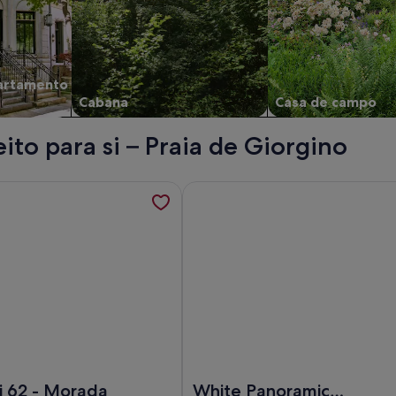
artamento
Cabana
Casa de campo
ito para si – Praia de Giorgino
to um novo separador
mações sobre Giardini 62 - Morada; é aberto um novo separa
Mais informações sobre White Pa
Giardini 62 - Morada
Imagem de White Panoramic Retr
i 62 - Morada
White Panoramic