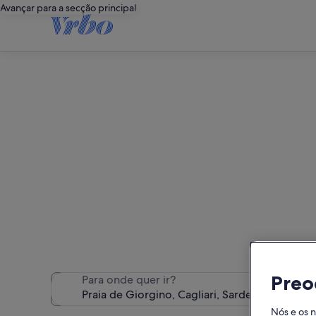
Avançar para a secção principal
Alojament
Encontrámos 1 052 alojamento
Preo
Para onde quer ir?
Nós e os 