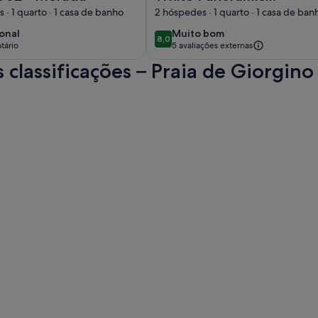
Retreat
 · 1 quarto · 1 casa de banho
2 hóspedes · 1 quarto · 1 casa de ban
ional
muito
onal
Muito bom
8,0
8,0 de 10
tário
5 avaliações externas
bom
classificações – Praia de Giorgino
tário)
 --- Panoramas antigos de Cagliari -; é aberto um novo separa
 antigos de Cagliari -