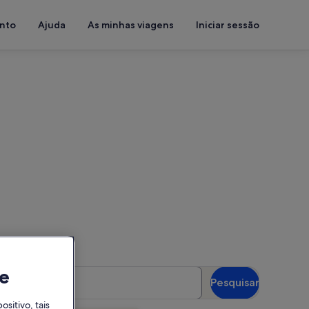
ento
Ajuda
As minhas viagens
Iniciar sessão
e Giorgino
as para ver a disponibilidade
e
spedes
Pesquisar
óspedes
itivo, tais