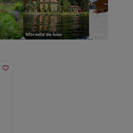
Moradia de luxo
Chalé
dor
noramic Retreat; é aberto um novo separador
eat