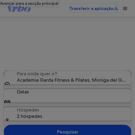
Avançar para a secção principal
Transferir a aplicação
Alojamentos de férias perto de
Academia Garda Fitness & Pilates
Encontrámos 5 767 alojamentos para férias - Insira as
suas datas para ver a disponibilidade
Para onde quer ir?
Academia Garda Fitness & Pilates, Moniga del Garda, L
Datas
Hóspedes
2 hóspedes
Pesquisar