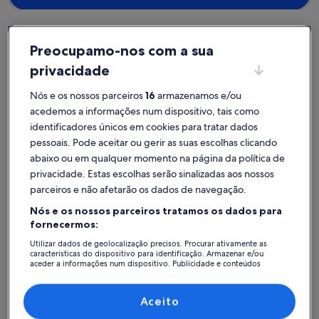
Preocupamo-nos com a sua
Moniga del Garda
privacidade
Alojamentos para férias perto de Academia Garda Fitness & Pilates
Nós e os nossos parceiros
16
armazenamos e/ou
acedemos a informações num dispositivo, tais como
Se procura um lugar perto de Academia Garda Fitness & Pilates, dê
identificadores únicos em cookies para tratar dados
uma vista de olhos aos nossos alojamentos para férias para encontrar
pessoais. Pode aceitar ou gerir as suas escolhas clicando
a opção indicada para a sua viagem. Quer fique numa casa de férias
com amigos, familiares ou apenas o seu animal de estimação,
abaixo ou em qualquer momento na página da política de
encontrará as comodidades ideais para passar tempo com as
privacidade. Estas escolhas serão sinalizadas aos nossos
pessoas mais importantes, como lareira e máquina de lavar e secar.
parceiros e não afetarão os dados de navegação.
Seja qual for a sua preferência, encontrará um alojamento que
oferece as comodidades indispensáveis, como um lugar para não
Nós e os nossos parceiros tratamos os dados para
fumadores ou com acessibilidade.
fornecermos:
Utilizar dados de geolocalização precisos. Procurar ativamente as
características do dispositivo para identificação. Armazenar e/ou
Alojamentos de férias com descontos
aceder a informações num dispositivo. Publicidade e conteúdos
personalizados, medição de publicidade e conteúdos, estudos de
semanais – Academia Garda Fitness & Pilates
audiência e desenvolvimento de serviços.
A exibir ofertas para as seguintes datas:
06/11 - 13/11
Lista de parceiros (fornecedores)
Aceito