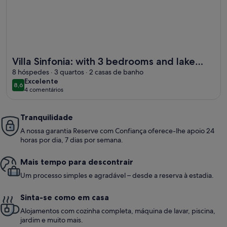
Mais informações sobre o Villa Sinfonia: with 3 bedrooms a
Villa Sinfonia: with 3 bedrooms and lake
view
8 hóspedes · 3 quartos · 2 casas de banho
excelente
Excelente
8,6
8,6 de 10
4 comentários
(4
comentários)
Tranquilidade
A nossa garantia Reserve com Confiança oferece-lhe apoio 24
horas por dia, 7 dias por semana.
Mais tempo para descontrair
Um processo simples e agradável – desde a reserva à estadia.
Sinta-se como em casa
Alojamentos com cozinha completa, máquina de lavar, piscina,
jardim e muito mais.