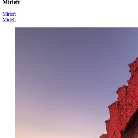
Mirleft
Mirleft
Mirleft