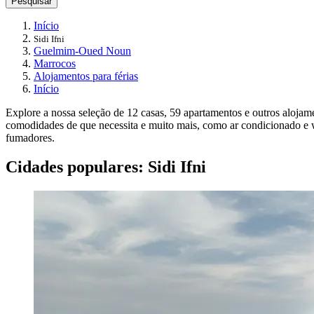
Pesquisar
Início
Sidi Ifni
Guelmim-Oued Noun
Marrocos
Alojamentos para férias
Início
Explore a nossa seleção de 12 casas, 59 apartamentos e outros alojame
comodidades de que necessita e muito mais, como ar condicionado e wi
fumadores.
Cidades populares: Sidi Ifni